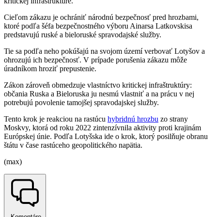
kritickej infraštruktúre.
Cieľom zákazu je ochrániť národnú bezpečnosť pred hrozbami,
ktoré podľa šéfa bezpečnostného výboru Ainarsa Latkovskisa
predstavujú ruské a bieloruské spravodajské služby.
Tie sa podľa neho pokúšajú na svojom území verbovať Lotyšov a
ohrozujú ich bezpečnosť. V prípade porušenia zákazu môže
úradníkom hroziť prepustenie.
Zákon zároveň obmedzuje vlastníctvo kritickej infraštruktúry:
občania Ruska a Bieloruska ju nesmú vlastniť a na prácu v nej
potrebujú povolenie tamojšej spravodajskej služby.
Tento krok je reakciou na rastúcu
hybridnú hrozbu
zo strany
Moskvy, ktorá od roku 2022 zintenzívnila aktivity proti krajinám
Európskej únie. Podľa Lotyšska ide o krok, ktorý posilňuje obranu
štátu v čase rastúceho geopolitického napätia.
(max)
Komentáre