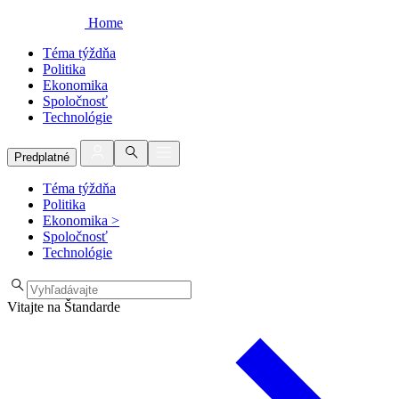
Home
Téma týždňa
Politika
Ekonomika
Spoločnosť
Technológie
Predplatné
Téma týždňa
Politika
Ekonomika
>
Spoločnosť
Technológie
Vitajte na Štandarde