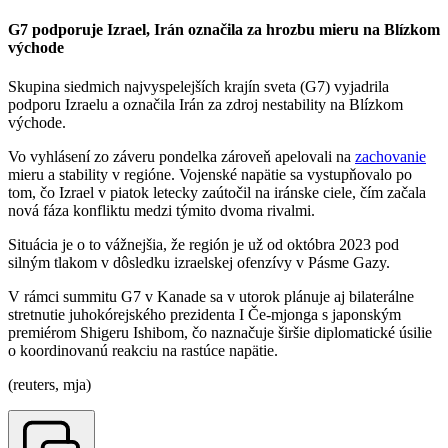
G7 podporuje Izrael, Irán označila za hrozbu mieru na Blízkom
východe
Skupina siedmich najvyspelejších krajín sveta (G7) vyjadrila
podporu Izraelu a označila Irán za zdroj nestability na Blízkom
východe.
Vo vyhlásení zo záveru pondelka zároveň apelovali na
zachovanie
mieru a stability v regióne. Vojenské napätie sa vystupňovalo po
tom, čo Izrael v piatok letecky zaútočil na iránske ciele, čím začala
nová fáza konfliktu medzi týmito dvoma rivalmi.
Situácia je o to vážnejšia, že región je už od októbra 2023 pod
silným tlakom v dôsledku izraelskej ofenzívy v Pásme Gazy.
V rámci summitu G7 v Kanade sa v utorok plánuje aj bilaterálne
stretnutie juhokórejského prezidenta I Če-mjonga s japonským
premiérom Shigeru Ishibom, čo naznačuje širšie diplomatické úsilie
o koordinovanú reakciu na rastúce napätie.
(reuters, mja)