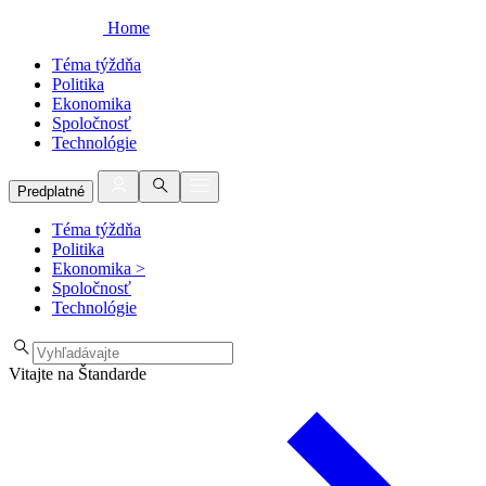
Home
Téma týždňa
Politika
Ekonomika
Spoločnosť
Technológie
Predplatné
Téma týždňa
Politika
Ekonomika
>
Spoločnosť
Technológie
Vitajte na Štandarde