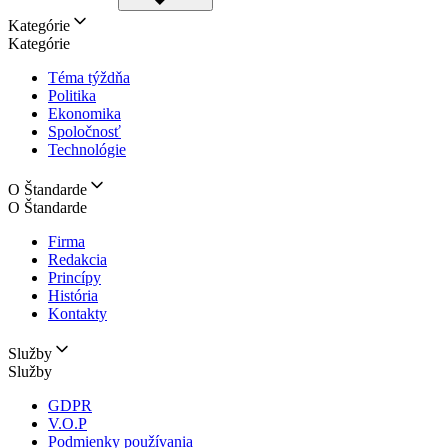
Kategórie
Kategórie
Téma týždňa
Politika
Ekonomika
Spoločnosť
Technológie
O Štandarde
O Štandarde
Firma
Redakcia
Princípy
História
Kontakty
Služby
Služby
GDPR
V.O.P
Podmienky používania