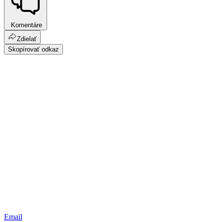
Komentáre
Zdielať
Skopírovať odkaz
Email