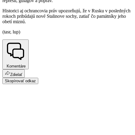
represií, gulagov a popráv.
Historici aj ochrancovia práv upozorňujú, že v Rusku v posledných
rokoch pribúdajú nové Stalinove sochy, zatiaľ čo pamätníky jeho
obetí miznú.
(tasr, lup)
Komentáre
Zdielať
Skopírovať odkaz