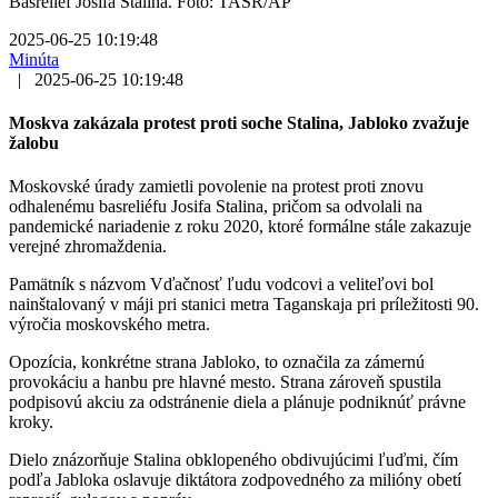
Basreliéf Josifa Stalina. Foto: TASR/AP
2025-06-25 10:19:48
Minúta
|
2025-06-25 10:19:48
Moskva zakázala protest proti soche Stalina, Jabloko zvažuje
žalobu
Moskovské úrady zamietli povolenie na protest proti znovu
odhalenému basreliéfu Josifa Stalina, pričom sa odvolali na
pandemické nariadenie z roku 2020, ktoré formálne stále zakazuje
verejné zhromaždenia.
Pamätník s názvom Vďačnosť ľudu vodcovi a veliteľovi bol
nainštalovaný v máji pri stanici metra Taganskaja pri príležitosti 90.
výročia moskovského metra.
Opozícia, konkrétne strana Jabloko, to označila za zámernú
provokáciu a hanbu pre hlavné mesto. Strana zároveň spustila
podpisovú akciu za odstránenie diela a plánuje podniknúť právne
kroky.
Dielo znázorňuje Stalina obklopeného obdivujúcimi ľuďmi, čím
podľa Jabloka oslavuje diktátora zodpovedného za milióny obetí