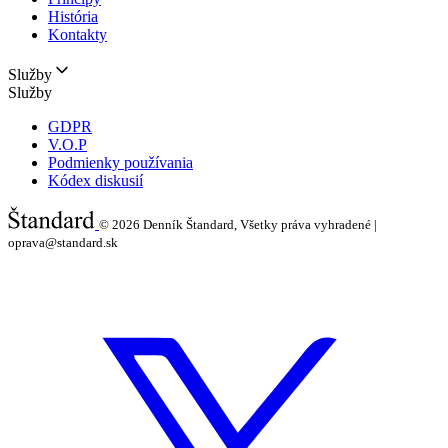
História
Kontakty
Služby
Služby
GDPR
V.O.P
Podmienky používania
Kódex diskusií
© 2026
Denník Štandard, Všetky práva vyhradené |
oprava@standard.sk