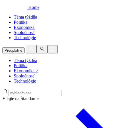
Home
Téma týždňa
Politika
Ekonomika
Spoločnosť
Technológie
Predplatné
Téma týždňa
Politika
Ekonomika
>
Spoločnosť
Technológie
Vitajte na Štandarde