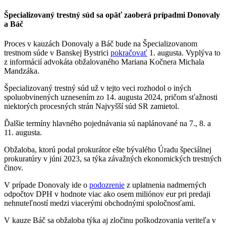
Špecializovaný trestný súd sa opäť zaoberá prípadmi Donovaly
a Báč
Proces v kauzách Donovaly a Báč bude na Špecializovanom
trestnom súde v Banskej Bystrici
pokračovať
1. augusta. Vyplýva to
z informácií advokáta obžalovaného Mariana Kočnera Michala
Mandzáka.
Špecializovaný trestný súd už v tejto veci rozhodol o iných
spoluobvinených uznesením zo 14. augusta 2024, pričom sťažnosti
niektorých procesných strán Najvyšší súd SR zamietol.
Ďalšie termíny hlavného pojednávania sú naplánované na 7., 8. a
11. augusta.
Obžaloba, ktorú podal prokurátor ešte bývalého Úradu špeciálnej
prokuratúry v júni 2023, sa týka závažných ekonomických trestných
činov.
V prípade Donovaly ide o
podozrenie
z uplatnenia nadmerných
odpočtov DPH v hodnote viac ako osem miliónov eur pri predaji
nehnuteľností medzi viacerými obchodnými spoločnosťami.
V kauze Báč sa obžaloba týka aj zločinu poškodzovania veriteľa v