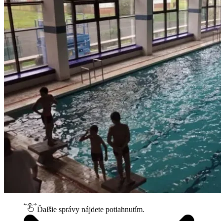
Ďalšie správy nájdete potiahnutím.