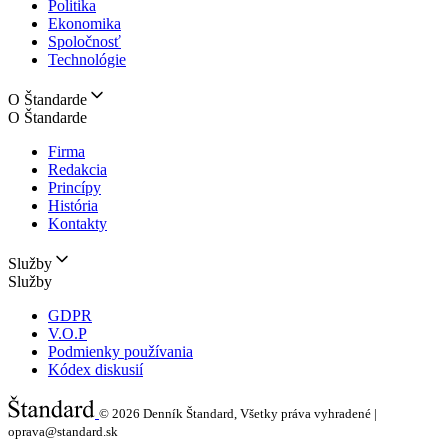
Politika
Ekonomika
Spoločnosť
Technológie
O Štandarde
O Štandarde
Firma
Redakcia
Princípy
História
Kontakty
Služby
Služby
GDPR
V.O.P
Podmienky používania
Kódex diskusií
© 2026
Denník Štandard, Všetky práva vyhradené |
oprava@standard.sk