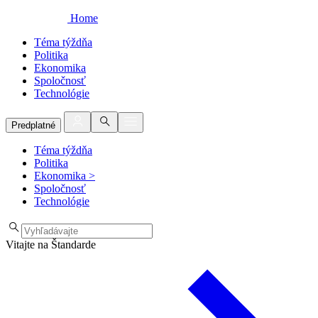
Home
Téma týždňa
Politika
Ekonomika
Spoločnosť
Technológie
Predplatné
Téma týždňa
Politika
Ekonomika
>
Spoločnosť
Technológie
Vitajte na Štandarde