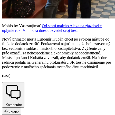
Mohlo by Vás zaujímať
Od smrti malého Alexa na zjazdovke
uplynie rok. Vinník sa dnes dozvedel svoj trest
Nový primátor mesta Ľubomír Kubáň chcel po svojom nástupe do
funkcie dodatok zrušiť. Poukazoval najmä na to, že bol uzatvorený
bez vedomia a súhlasu mestského zastupiteľstva. Zvýšenie ceny
prác označil za nehospodárne a ekonomicky neopodstatnené.
Mestskí poslanci Kubáňa zaviazali, aby dodatok zrušil. Následne
radnica podala na Generálnu prokuratúru SR trestné oznámenie pre
podozrenie z možného spáchania trestného činu machinácií.
(tasr)
Komentáre
Zdielať