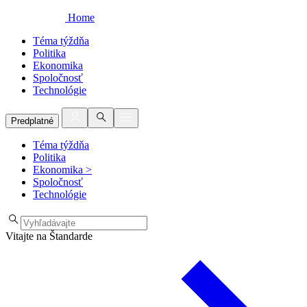
Home
Téma týždňa
Politika
Ekonomika
Spoločnosť
Technológie
Predplatné
Téma týždňa
Politika
Ekonomika
>
Spoločnosť
Technológie
Vitajte na Štandarde