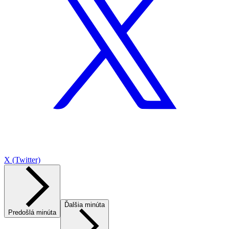
X (Twitter)
Ďalšia minúta
Predošlá minúta