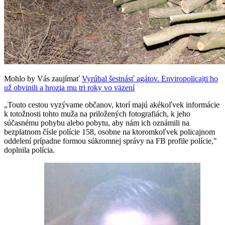
Mohlo by Vás zaujímať
Vyrúbal šestnásť agátov. Enviropolicajti ho
už obvinili a hrozia mu tri roky vo väzení
„Touto cestou vyzývame občanov, ktorí majú akékoľvek informácie
k totožnosti tohto muža na priložených fotografiách, k jeho
súčasnému pohybu alebo pobytu, aby nám ich oznámili na
bezplatnom čísle polície 158, osobne na ktoromkoľvek policajnom
oddelení prípadne formou súkromnej správy na FB profile polície,"
doplnila polícia.