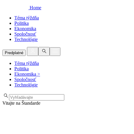
Home
Téma týždňa
Politika
Ekonomika
Spoločnosť
Technológie
Predplatné
Téma týždňa
Politika
Ekonomika
>
Spoločnosť
Technológie
Vitajte na Štandarde