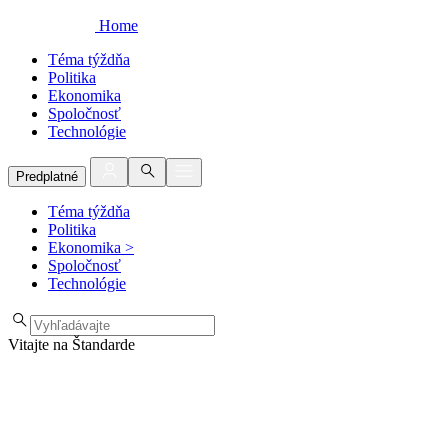
Home
Téma týždňa
Politika
Ekonomika
Spoločnosť
Technológie
Predplatné
Téma týždňa
Politika
Ekonomika
>
Spoločnosť
Technológie
Vitajte na Štandarde