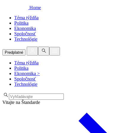
Home
Téma týždňa
Politika
Ekonomika
Spoločnosť
Technológie
Predplatné
Téma týždňa
Politika
Ekonomika
>
Spoločnosť
Technológie
Vitajte na Štandarde