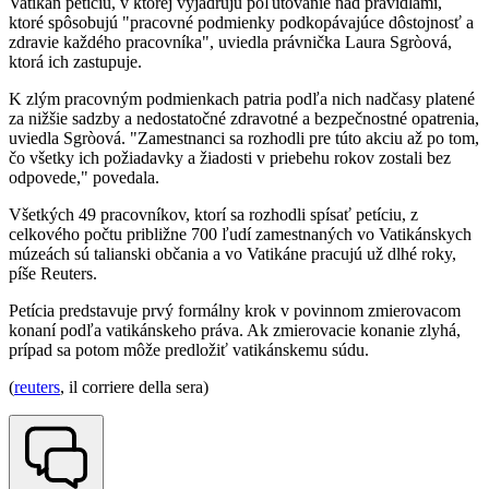
Vatikán petíciu, v ktorej vyjadrujú poľutovanie nad pravidlami,
ktoré spôsobujú "pracovné podmienky podkopávajúce dôstojnosť a
zdravie každého pracovníka", uviedla právnička Laura Sgròová,
ktorá ich zastupuje.
K zlým pracovným podmienkach patria podľa nich nadčasy platené
za nižšie sadzby a nedostatočné zdravotné a bezpečnostné opatrenia,
uviedla Sgròová. "Zamestnanci sa rozhodli pre túto akciu až po tom,
čo všetky ich požiadavky a žiadosti v priebehu rokov zostali bez
odpovede," povedala.
Všetkých 49 pracovníkov, ktorí sa rozhodli spísať petíciu, z
celkového počtu približne 700 ľudí zamestnaných vo Vatikánskych
múzeách sú talianski občania a vo Vatikáne pracujú už dlhé roky,
píše Reuters.
Petícia predstavuje prvý formálny krok v povinnom zmierovacom
konaní podľa vatikánskeho práva. Ak zmierovacie konanie zlyhá,
prípad sa potom môže predložiť vatikánskemu súdu.
(
reuters
, il corriere della sera)