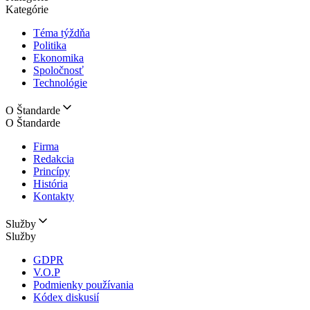
Kategórie
Téma týždňa
Politika
Ekonomika
Spoločnosť
Technológie
O Štandarde
O Štandarde
Firma
Redakcia
Princípy
História
Kontakty
Služby
Služby
GDPR
V.O.P
Podmienky používania
Kódex diskusií