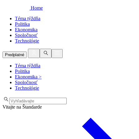
Home
Téma týždňa
Politika
Ekonomika
Spoločnosť
Technológie
Predplatné
Téma týždňa
Politika
Ekonomika
>
Spoločnosť
Technológie
Vitajte na Štandarde