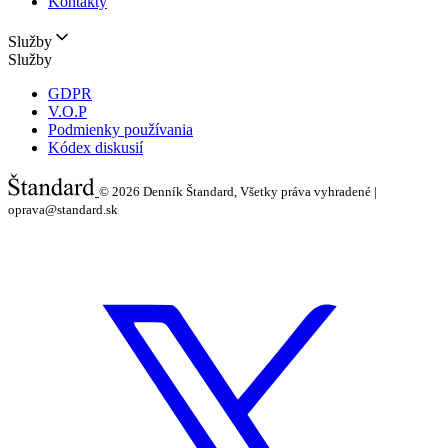
Kontakty
Služby
Služby
GDPR
V.O.P
Podmienky používania
Kódex diskusií
© 2026
Denník Štandard, Všetky práva vyhradené |
oprava@standard.sk