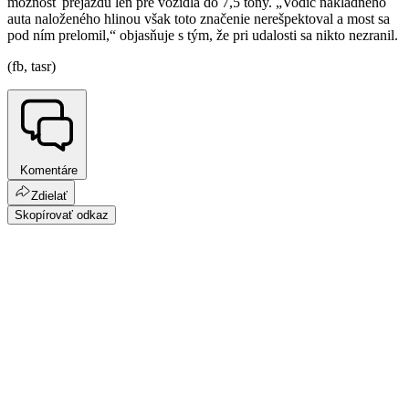
možnosť prejazdu len pre vozidlá do 7,5 tony. „Vodič nákladného
auta naloženého hlinou však toto značenie nerešpektoval a most sa
pod ním prelomil,“ objasňuje s tým, že pri udalosti sa nikto nezranil.
(fb, tasr)
Komentáre
Zdielať
Skopírovať odkaz