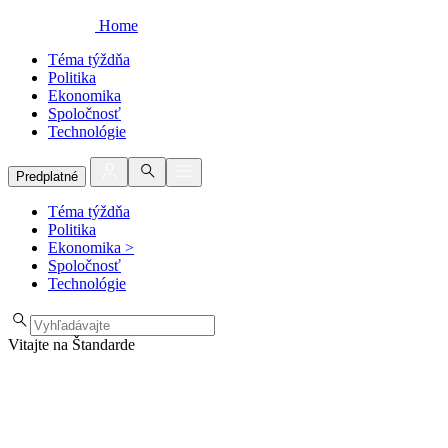
Home
Téma týždňa
Politika
Ekonomika
Spoločnosť
Technológie
Predplatné
Téma týždňa
Politika
Ekonomika
>
Spoločnosť
Technológie
Vitajte na Štandarde