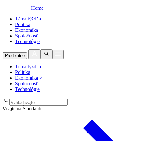
Home
Téma týždňa
Politika
Ekonomika
Spoločnosť
Technológie
Predplatné
Téma týždňa
Politika
Ekonomika
>
Spoločnosť
Technológie
Vitajte na Štandarde