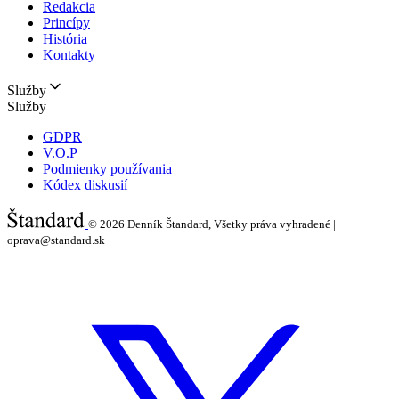
Redakcia
Princípy
História
Kontakty
Služby
Služby
GDPR
V.O.P
Podmienky používania
Kódex diskusií
© 2026
Denník Štandard, Všetky práva vyhradené |
oprava@standard.sk