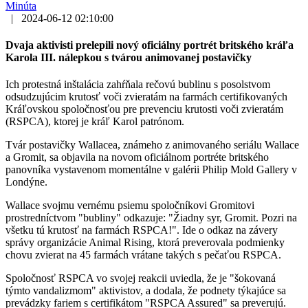
Minúta
|
2024-06-12 02:10:00
Dvaja aktivisti prelepili nový oficiálny portrét britského kráľa
Karola III. nálepkou s tvárou animovanej postavičky
Ich protestná inštalácia zahŕňala rečovú bublinu s posolstvom
odsudzujúcim krutosť voči zvieratám na farmách certifikovaných
Kráľovskou spoločnosťou pre prevenciu krutosti voči zvieratám
(RSPCA), ktorej je kráľ Karol patrónom.
Tvár postavičky Wallacea, známeho z animovaného seriálu Wallace
a Gromit, sa objavila na novom oficiálnom portréte britského
panovníka vystavenom momentálne v galérii Philip Mold Gallery v
Londýne.
Wallace svojmu vernému psiemu spoločníkovi Gromitovi
prostredníctvom "bubliny" odkazuje: "Žiadny syr, Gromit. Pozri na
všetku tú krutosť na farmách RSPCA!". Ide o odkaz na závery
správy organizácie Animal Rising, ktorá preverovala podmienky
chovu zvierat na 45 farmách vrátane takých s pečaťou RSPCA.
Spoločnosť RSPCA vo svojej reakcii uviedla, že je "šokovaná
týmto vandalizmom" aktivistov, a dodala, že podnety týkajúce sa
prevádzky fariem s certifikátom "RSPCA Assured" sa preverujú.