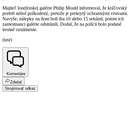
Majiteľ londýnskej galérie Philip Mould informoval, že kráľovský
portrét nebol poškodený, pretože je prekrytý ochrannými vrstvami.
Navyše, nálepky na ňom boli iba 10 alebo 15 sekúnd, potom ich
zamestnanci galérie odstránili. Dodal, že na polícii bolo podané
trestné oznámenie.
(tasr)
Komentáre
Zdielať
Skopírovať odkaz