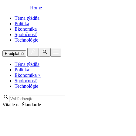
Home
Téma týždňa
Politika
Ekonomika
Spoločnosť
Technológie
Predplatné
Téma týždňa
Politika
Ekonomika
>
Spoločnosť
Technológie
Vitajte na Štandarde