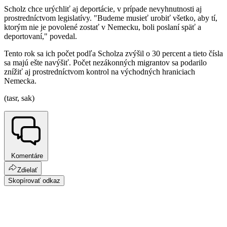
Scholz chce urýchliť aj deportácie, v prípade nevyhnutnosti aj
prostredníctvom legislatívy. "Budeme musieť urobiť všetko, aby tí,
ktorým nie je povolené zostať v Nemecku, boli poslaní späť a
deportovaní," povedal.
Tento rok sa ich počet podľa Scholza zvýšil o 30 percent a tieto čísla
sa majú ešte navýšiť. Počet nezákonných migrantov sa podarilo
znížiť aj prostredníctvom kontrol na východných hraniciach
Nemecka.
(tasr, sak)
Komentáre
Zdielať
Skopírovať odkaz