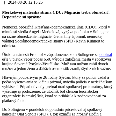
|
2024-08-26 12:15:25
Merkelovej materská strana CDU: Migráciu treba obmedziť.
Deportácie sú správne
Nemecká opozičná Kresťanskodemokratická únia (CDU), ktorú v
minulosti viedla Angela Merkelová, vyzýva po útoku v Solingene
na rázne obmedzenie migrácie. Generálny tajomník nemeckej
vládnej Sociálnodemokratickej strany (SPD) Kevin Kühnert to
odmieta.
Útok na námestí Fronhof v západonemeckom Solingene sa
odohral
ešte v piatok večer počas 650. výročia založenia mesta v spolkovej
krajine Severné Porýnie-Vestfálsko. Muž tam nožom zabil dvoch
mužov a jednu ženu a ďalších osem osôb zranil, štyri z nich vážne.
Hlavným podozrivým je 26-ročný Sýrčan, ktorý sa polícii vzdal a
počas vyšetrovania sa k činu priznal, uviedla polícia v nedeľňajšom
vyhlásení. Prípad odvtedy prebral úrad spolkovej prokuratúry, ktorý
vyšetruje aj podozrenie, že útočník bol členom teroristickej
organizácie Islamský štát, ktorá sa prihlásila k zodpovednosti za
piatkový útok.
Do Solingenu v pondelok dopoludnia pricestoval aj spolkový
kancelár Olaf Scholz (SPD). Útok označil za hrozný zločin a