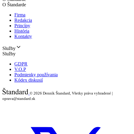
O Štandarde
Firma
Redakcia
Princípy
História
Kontakty
Služby
Služby
GDPR
V.O.P
Podmienky používania
Kódex diskusií
© 2026
Denník Štandard, Všetky práva vyhradené |
oprava@standard.sk