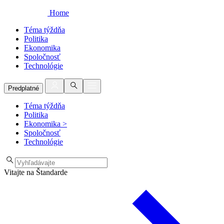
Home
Téma týždňa
Politika
Ekonomika
Spoločnosť
Technológie
Predplatné
Téma týždňa
Politika
Ekonomika
>
Spoločnosť
Technológie
Vitajte na Štandarde