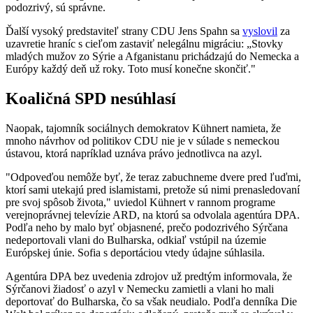
podozrivý, sú správne.
Ďalší vysoký predstaviteľ strany CDU Jens Spahn sa
vyslovil
za
uzavretie hraníc s cieľom zastaviť nelegálnu migráciu: „Stovky
mladých mužov zo Sýrie a Afganistanu prichádzajú do Nemecka a
Európy každý deň už roky. Toto musí konečne skončiť."
Koaličná SPD nesúhlasí
Naopak, tajomník sociálnych demokratov Kühnert namieta, že
mnoho návrhov od politikov CDU nie je v súlade s nemeckou
ústavou, ktorá napríklad uznáva právo jednotlivca na azyl.
"Odpoveďou nemôže byť, že teraz zabuchneme dvere pred ľuďmi,
ktorí sami utekajú pred islamistami, pretože sú nimi prenasledovaní
pre svoj spôsob života," uviedol Kühnert v rannom programe
verejnoprávnej televízie ARD, na ktorú sa odvolala agentúra DPA.
Podľa neho by malo byť objasnené, prečo podozrivého Sýrčana
nedeportovali vlani do Bulharska, odkiaľ vstúpil na územie
Európskej únie. Sofia s deportáciou vtedy údajne súhlasila.
Agentúra DPA bez uvedenia zdrojov už predtým informovala, že
Sýrčanovi žiadosť o azyl v Nemecku zamietli a vlani ho mali
deportovať do Bulharska, čo sa však neudialo. Podľa denníka Die