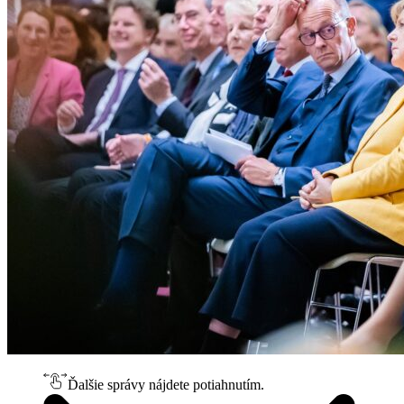
Ďalšie správy nájdete potiahnutím.