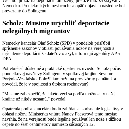
Welt bol príkaz na deportáciu odložený, pretože muž sa skrýval v
Nemecku. Po niekoľkých mesiacoch sa opäť objavil a následne bol
prevezený do Solingenu.
Scholz: Musíme urýchliť deportácie
nelegálnych migrantov
Nemecký kancelár Olaf Scholz (SPD) v pondelok prisľúbil
sprísnenie zákonov v oblasti používania nožov na verejnosti a
urýchlenie deportácií žiadateľov o azyl, informujú agentúry AP a
DPA.
Potrebné sú dôsledné a praktické opatrenia, uviedol Scholz počas
pondelkovej návštevy Solingenu v spolkovej krajine Severné
Porýnie-Vestfálsko. Položil tam ružu na provizórny pamätník a
povedal, že je v spojitosti s útokom rozhnevaný.
"Musíme zabezpečiť, že takéto veci sa podľa možnosti v našej
krajine už nikdy nestanú," povedal.
Opatrenia podľa kancelára budú zahŕňať aj sprísnenie legislatívy v
oblasti nožov. Ministerka vnútra Nancy Faeserová tento mesiac
navrhla, že na verejnosti bude legálne používať len nože s dĺžkou
čepele do šesť centimetrov namiesto súčasných 12.