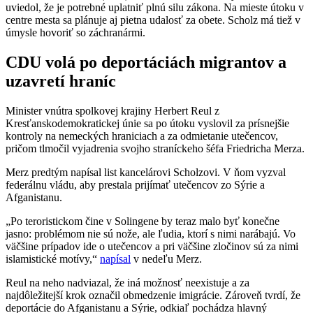
uviedol, že je potrebné uplatniť plnú silu zákona. Na mieste útoku v
centre mesta sa plánuje aj pietna udalosť za obete. Scholz má tiež v
úmysle hovoriť so záchranármi.
CDU volá po deportáciách migrantov a
uzavretí hraníc
Minister vnútra spolkovej krajiny Herbert Reul z
Kresťanskodemokratickej únie sa po útoku vyslovil za prísnejšie
kontroly na nemeckých hraniciach a za odmietanie utečencov,
pričom tlmočil vyjadrenia svojho straníckeho šéfa Friedricha Merza.
Merz predtým napísal list kancelárovi Scholzovi. V ňom vyzval
federálnu vládu, aby prestala prijímať utečencov zo Sýrie a
Afganistanu.
„Po teroristickom čine v Solingene by teraz malo byť konečne
jasno: problémom nie sú nože, ale ľudia, ktorí s nimi narábajú. Vo
väčšine prípadov ide o utečencov a pri väčšine zločinov sú za nimi
islamistické motívy,“
napísal
v nedeľu Merz.
Reul na neho nadviazal, že iná možnosť neexistuje a za
najdôležitejší krok označil obmedzenie imigrácie. Zároveň tvrdí, že
deportácie do Afganistanu a Sýrie, odkiaľ pochádza hlavný