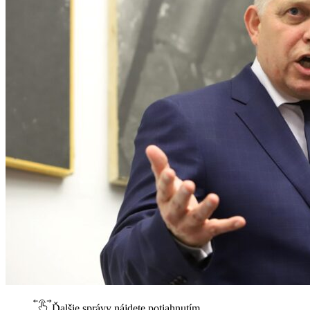
Ďalšie správy nájdete potiahnutím.