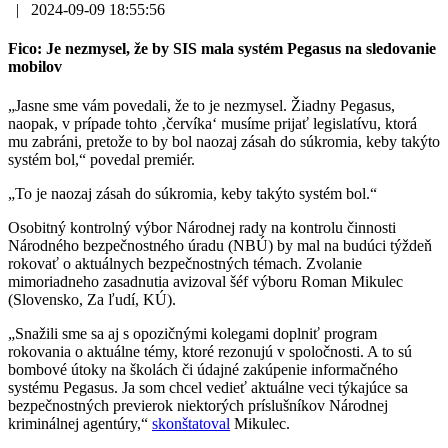
|
2024-09-09 18:55:56
Fico: Je nezmysel, že by SIS mala systém Pegasus na sledovanie
mobilov
„Jasne sme vám povedali, že to je nezmysel. Žiadny Pegasus,
naopak, v prípade tohto ‚červíka‘ musíme prijať legislatívu, ktorá
mu zabráni, pretože to by bol naozaj zásah do súkromia, keby takýto
systém bol,“ povedal premiér.
„To je naozaj zásah do súkromia, keby takýto systém bol.“
Osobitný kontrolný výbor Národnej rady na kontrolu činnosti
Národného bezpečnostného úradu (NBÚ) by mal na budúci týždeň
rokovať o aktuálnych bezpečnostných témach. Zvolanie
mimoriadneho zasadnutia avizoval šéf výboru Roman Mikulec
(Slovensko, Za ľudí, KÚ).
„Snažili sme sa aj s opozičnými kolegami doplniť program
rokovania o aktuálne témy, ktoré rezonujú v spoločnosti. A to sú
bombové útoky na školách či údajné zakúpenie informačného
systému Pegasus. Ja som chcel vedieť aktuálne veci týkajúce sa
bezpečnostných previerok niektorých príslušníkov Národnej
kriminálnej agentúry,“
skonštatoval
Mikulec.