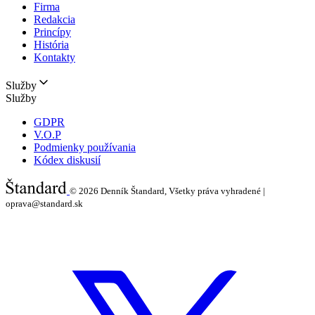
Firma
Redakcia
Princípy
História
Kontakty
Služby
Služby
GDPR
V.O.P
Podmienky používania
Kódex diskusií
© 2026
Denník Štandard, Všetky práva vyhradené |
oprava@standard.sk