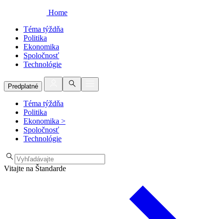
Home
Téma týždňa
Politika
Ekonomika
Spoločnosť
Technológie
Predplatné
Téma týždňa
Politika
Ekonomika
>
Spoločnosť
Technológie
Vitajte na Štandarde