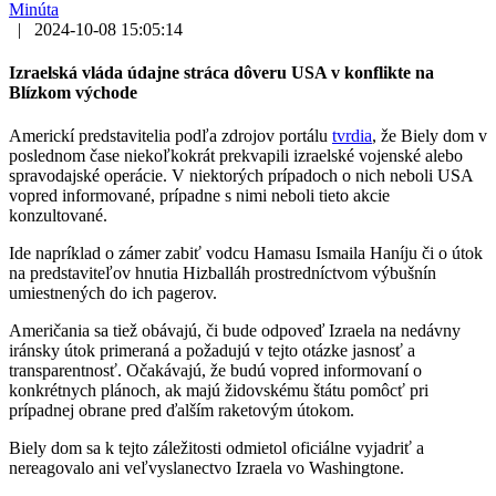
Minúta
|
2024-10-08 15:05:14
Izraelská vláda údajne stráca dôveru USA v konflikte na
Blízkom východe
Americkí predstavitelia podľa zdrojov portálu
tvrdia
, že Biely dom v
poslednom čase niekoľkokrát prekvapili izraelské vojenské alebo
spravodajské operácie. V niektorých prípadoch o nich neboli USA
vopred informované, prípadne s nimi neboli tieto akcie
konzultované.
Ide napríklad o zámer zabiť vodcu Hamasu Ismaila Haníju či o útok
na predstaviteľov hnutia Hizballáh prostredníctvom výbušnín
umiestnených do ich pagerov.
Američania sa tiež obávajú, či bude odpoveď Izraela na nedávny
iránsky útok primeraná a požadujú v tejto otázke jasnosť a
transparentnosť. Očakávajú, že budú vopred informovaní o
konkrétnych plánoch, ak majú židovskému štátu pomôcť pri
prípadnej obrane pred ďalším raketovým útokom.
Biely dom sa k tejto záležitosti odmietol oficiálne vyjadriť a
nereagovalo ani veľvyslanectvo Izraela vo Washingtone.