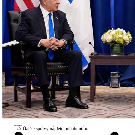
Ďalšie správy nájdete potiahnutím.