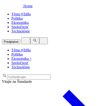
Home
Téma týždňa
Politika
Ekonomika
Spoločnosť
Technológie
Predplatné
Téma týždňa
Politika
Ekonomika
>
Spoločnosť
Technológie
Vitajte na Štandarde