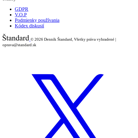
GDPR
V.O.P
Podmienky používania
Kódex diskusií
© 2026
Denník Štandard, Všetky práva vyhradené |
oprava@standard.sk