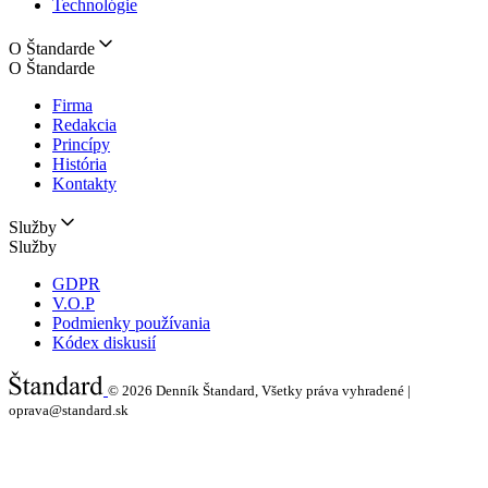
Technológie
O Štandarde
O Štandarde
Firma
Redakcia
Princípy
História
Kontakty
Služby
Služby
GDPR
V.O.P
Podmienky používania
Kódex diskusií
© 2026
Denník Štandard, Všetky práva vyhradené |
oprava@standard.sk