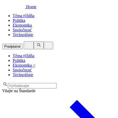
Home
Téma týždňa
Politika
Ekonomika
Spoločnosť
Technológie
Predplatné
Téma týždňa
Politika
Ekonomika
>
Spoločnosť
Technológie
Vitajte na Štandarde