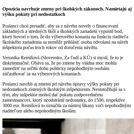
Opozícia navrhuje zmeny pri školských zákonoch. Namietajú aj
výšku pokuty pri nedostatkoch
Poslanci chcú presadiť, aby sa z návrhu novely o financovaní
základných a stredných škôl a školských zariadení vypustil bod,
ktorý hovorí o tom, že do výberového konania na funkciu riaditeľa
školského zariadenia sa nemôže prihlásiť osoba odvolaná na návrh
inšpektora počas troch rokov od doručenia návrhu.
Veronika Remišová (Slovensko, Za ľudí a KÚ) si myslí, že to je
diskriminačné. Obáva sa, že po zmene by vládna moc mohla
zamedziť na určitú dobu politicky nepohodlným osobám
zúčastňovať sa na výberových konaniach.
Poslanci navrhli aj zmenu pri návrhu úpravy výšky pokuty pri
nedostatkoch zistených školským inšpektorom. Nestotožňujú sa s
tým, aby inšpektor mohol dať pokutu zodpovednému
zamestnancovi, ktorý neodstránil nedostatky, do 1500, respektíve
3000 eur. Remišová to označila za nástroj šikany voči nepohodlným
riaditeľom alebo nepohodlným školám.