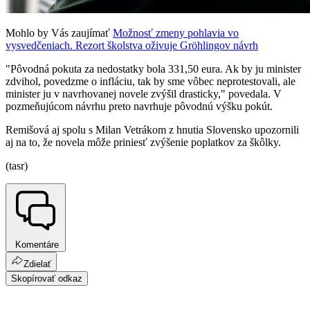
Mohlo by Vás zaujímať
Možnosť zmeny pohlavia vo
vysvedčeniach. Rezort školstva oživuje Gröhlingov návrh
"Pôvodná pokuta za nedostatky bola 331,50 eura. Ak by ju minister
zdvihol, povedzme o infláciu, tak by sme vôbec neprotestovali, ale
minister ju v navrhovanej novele zvýšil drasticky," povedala. V
pozmeňujúcom návrhu preto navrhuje pôvodnú výšku pokút.
Remišová aj spolu s Milan Vetrákom z hnutia Slovensko upozornili
aj na to, že novela môže priniesť zvýšenie poplatkov za škôlky.
(tasr)
Komentáre
Zdielať
Skopírovať odkaz