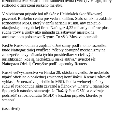
rozhodnutia Medzinárodného súdneho dvora (MSD) v Haagu, ktorý
rozhodol o zmrazení ruského majetku.
V súvisiacom prípade bol už skôr v Helsinkách skonfiškovaný
pozemok Ruského centra pre vedu a kultúru. Stalo sa tak na základe
rozhodnutia MSD, ktorý v apríli nariadil Rusku, aby zaplatilo
ukrajinskej energetickej firme Naftogaz 4,22 miliardy dolárov plus
súdne trovy a úroky ako náhradu za zabavený majetok na
anektovanom polostrove Kryme. To však Moskva neurobila.
Keďže Rusko odmieta zaplatiť dlžné sumy podľa tohto rozsudku,
bude Naftogaz ďalej využívať "všetky dostupné mechanizmy na
zabezpečenie vymáhania týchto prostriedkov v cieľových
jurisdikciách, kde sa nachádzajú ruské aktíva," uviedol šéf
Naftogazu Oleksij Černyšov podľa agentúry Reuters.
Ruské veľvyslanectvo vo Fínsku 28. októbra uviedlo, že nedostalo
nijaké oficiálne o poslednej zmienenej konfiškácii. Kremeľ zároveň
vyhlásil, že neuznáva jurisdikciu MSD. Podľa webovej stránky
súdu sú rozhodnutia súdu záväzné a článok 94 Charty Organizácie
Spojených národov stanovuje, že "každý člen OSN sa zaväzuje
podriadiť sa rozhodnutiu (MSD) v každom prípade, ktorého je
stranou".
(tasr, rfe/rl)