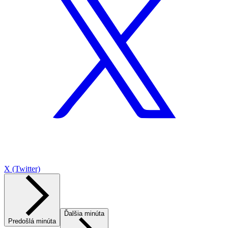
X (Twitter)
Ďalšia minúta
Predošlá minúta