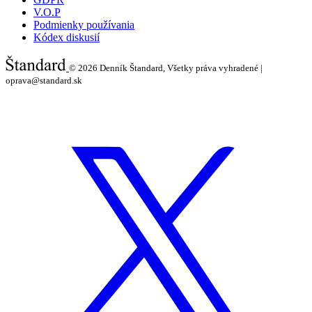
V.O.P
Podmienky používania
Kódex diskusií
© 2026
Denník Štandard, Všetky práva vyhradené |
oprava@standard.sk