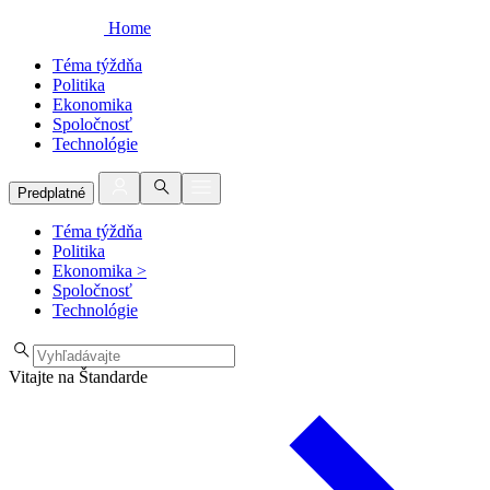
Home
Téma týždňa
Politika
Ekonomika
Spoločnosť
Technológie
Predplatné
Téma týždňa
Politika
Ekonomika
>
Spoločnosť
Technológie
Vitajte na Štandarde