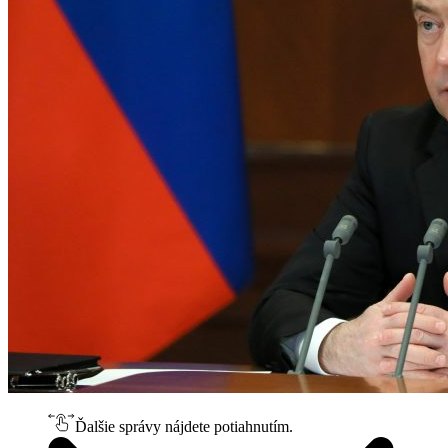
Ďalšie správy nájdete potiahnutím.