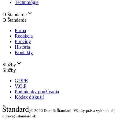
Technológie
O Štandarde
O Štandarde
Firma
Redakcia
Princípy
História
Kontakty
Služby
Služby
GDPR
V.O.P
Podmienky používania
Kódex diskusií
© 2026
Denník Štandard, Všetky práva vyhradené |
oprava@standard.sk