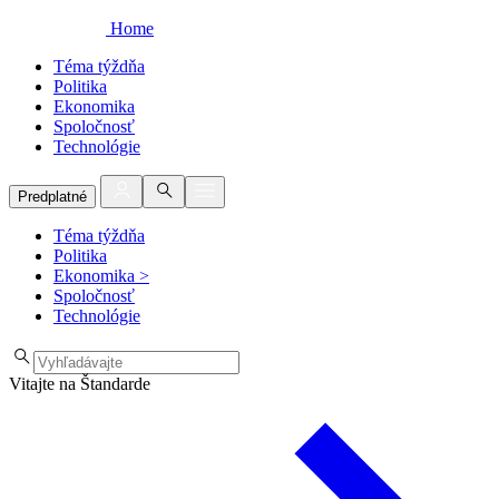
Home
Téma týždňa
Politika
Ekonomika
Spoločnosť
Technológie
Predplatné
Téma týždňa
Politika
Ekonomika
>
Spoločnosť
Technológie
Vitajte na Štandarde