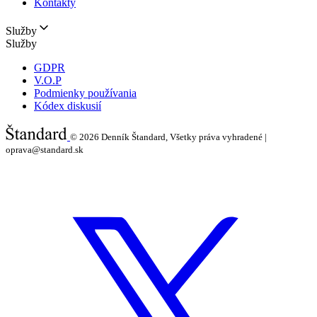
Kontakty
Služby
Služby
GDPR
V.O.P
Podmienky používania
Kódex diskusií
© 2026
Denník Štandard, Všetky práva vyhradené |
oprava@standard.sk