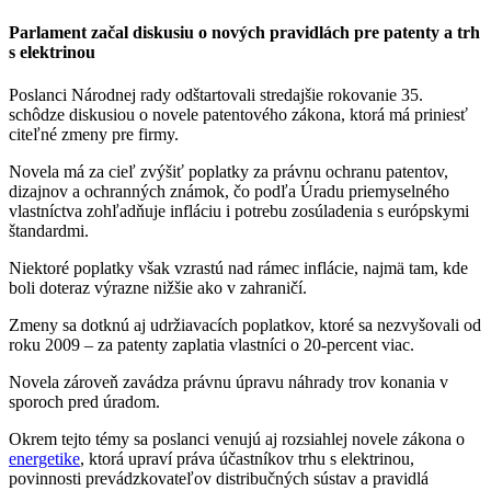
Parlament začal diskusiu o nových pravidlách pre patenty a trh
s elektrinou
Poslanci Národnej rady odštartovali stredajšie rokovanie 35.
schôdze diskusiou o novele patentového zákona, ktorá má priniesť
citeľné zmeny pre firmy.
Novela má za cieľ zvýšiť poplatky za právnu ochranu patentov,
dizajnov a ochranných známok, čo podľa Úradu priemyselného
vlastníctva zohľadňuje infláciu i potrebu zosúladenia s európskymi
štandardmi.
Niektoré poplatky však vzrastú nad rámec inflácie, najmä tam, kde
boli doteraz výrazne nižšie ako v zahraničí.
Zmeny sa dotknú aj udržiavacích poplatkov, ktoré sa nezvyšovali od
roku 2009 – za patenty zaplatia vlastníci o 20-percent viac.
Novela zároveň zavádza právnu úpravu náhrady trov konania v
sporoch pred úradom.
Okrem tejto témy sa poslanci venujú aj rozsiahlej novele zákona o
energetike
, ktorá upraví práva účastníkov trhu s elektrinou,
povinnosti prevádzkovateľov distribučných sústav a pravidlá