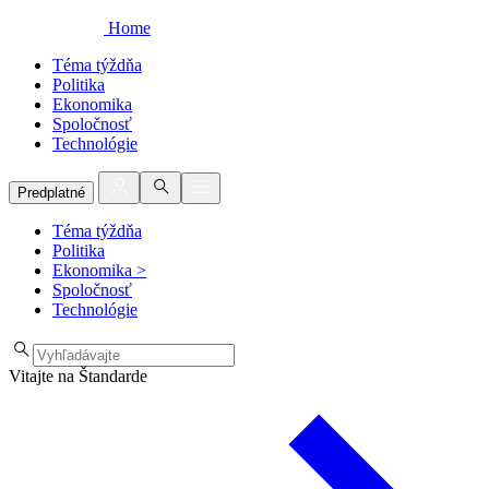
Home
Téma týždňa
Politika
Ekonomika
Spoločnosť
Technológie
Predplatné
Téma týždňa
Politika
Ekonomika
>
Spoločnosť
Technológie
Vitajte na Štandarde