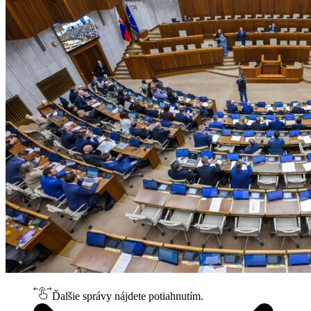
Ďalšie správy nájdete potiahnutím.