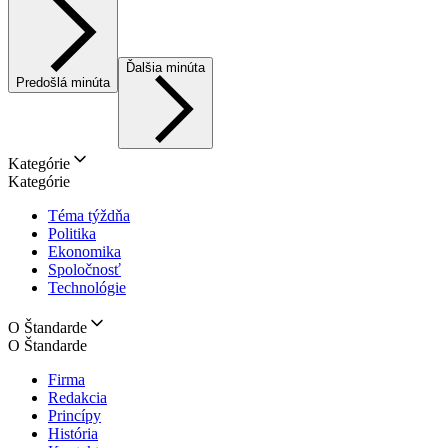
Ďalšia minúta
Predošlá minúta
Kategórie
Kategórie
Téma týždňa
Politika
Ekonomika
Spoločnosť
Technológie
O Štandarde
O Štandarde
Firma
Redakcia
Princípy
História