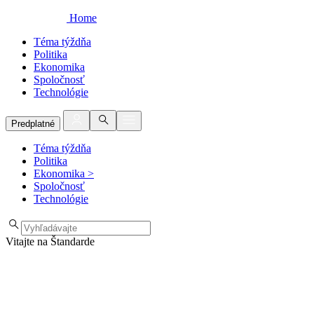
Home
Téma týždňa
Politika
Ekonomika
Spoločnosť
Technológie
Predplatné
Téma týždňa
Politika
Ekonomika
>
Spoločnosť
Technológie
Vitajte na Štandarde