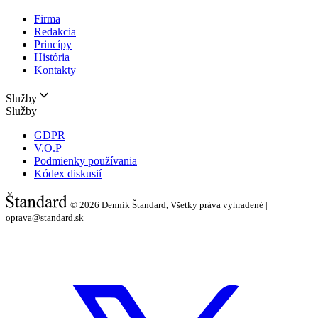
Firma
Redakcia
Princípy
História
Kontakty
Služby
Služby
GDPR
V.O.P
Podmienky používania
Kódex diskusií
© 2026
Denník Štandard, Všetky práva vyhradené |
oprava@standard.sk