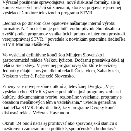
Výrazné posilnenie spravodajstva, nové diskusné formáty, ale aj
koniec viacerých relácií sú zmenami, ktoré sa prejavia v jesennej
vysielacej štruktúre televízneho programu STVR.
„Jednotka po dlhšom čase opätovne naštartuje internú výrobu
formátov. Naším cieľom je posilniť tvorbu pôvodného obsahu a
zvýšiť podiel programov vznikajúcich priamo v internom prostredí
verejnoprávnej STVR,“ povedala k novinkám generálna riaditeľka
STVR Martina Flašíková.
Vo vysielaní definitívne končí šou Milujem Slovensko i
gastronomická relácia Veľkou lyžicou. Dočasnú prestávku čaká aj
relácia Sieň slávy. V jesennej programovej štruktúre televíznej
Jednotky rátajú s novými dielmi relácií Čo ja viem, Záhady tela,
Neskoro večer či Pečie celé Slovensko.
Zmeny sa v novej sezóne dotknú aj televíznej Dvojky. „V jej
vysielaní chce STVR výrazne posilniť najmä programy z oblasti
kultúry, dokumentárnu tvorbu, regionálne vysielanie, programy s
obsahom menšinových tém a vzdelávania,“ uviedla generálna
riaditeľka STVR. Potvrdila tiež, že v programe Dvojky končí
diskusná relácia Večera s Havranom.
Okruh :24 budú naďalej profilovať ako spravodajskú stanicu s
rozšíreným zameraním na politické, spoločenské a hodnotové