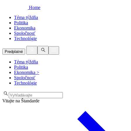
Home
Téma týždňa
Politika
Ekonomika
Spoločnosť
Technológie
Predplatné
Téma týždňa
Politika
Ekonomika
>
Spoločnosť
Technológie
Vitajte na Štandarde