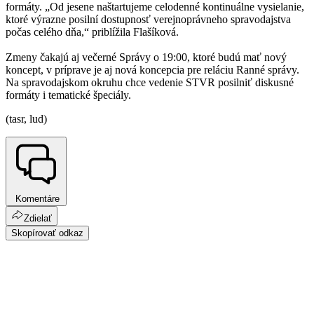
formáty. „Od jesene naštartujeme celodenné kontinuálne vysielanie,
ktoré výrazne posilní dostupnosť verejnoprávneho spravodajstva
počas celého dňa,“ priblížila Flašíková.
Zmeny čakajú aj večerné Správy o 19:00, ktoré budú mať nový
koncept, v príprave je aj nová koncepcia pre reláciu Ranné správy.
Na spravodajskom okruhu chce vedenie STVR posilniť diskusné
formáty i tematické špeciály.
(tasr, lud)
Komentáre
Zdielať
Skopírovať odkaz