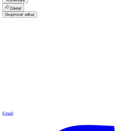
Komentáre
Zdielať
Skopírovať odkaz
Email