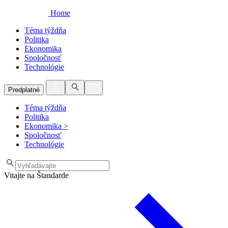
Home
Téma týždňa
Politika
Ekonomika
Spoločnosť
Technológie
Predplatné
Téma týždňa
Politika
Ekonomika
>
Spoločnosť
Technológie
Vitajte na Štandarde