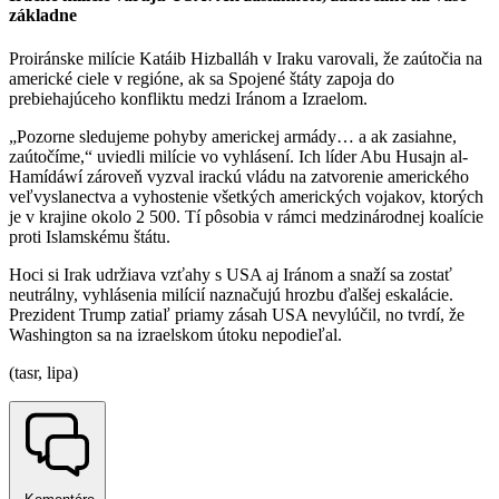
základne
Proiránske milície Katáib Hizballáh v Iraku varovali, že zaútočia na
americké ciele v regióne, ak sa Spojené štáty zapoja do
prebiehajúceho konfliktu medzi Iránom a Izraelom.
„Pozorne sledujeme pohyby americkej armády… a ak zasiahne,
zaútočíme,“ uviedli milície vo vyhlásení. Ich líder Abu Husajn al-
Hamídáwí zároveň vyzval irackú vládu na zatvorenie amerického
veľvyslanectva a vyhostenie všetkých amerických vojakov, ktorých
je v krajine okolo 2 500. Tí pôsobia v rámci medzinárodnej koalície
proti Islamskému štátu.
Hoci si Irak udržiava vzťahy s USA aj Iránom a snaží sa zostať
neutrálny, vyhlásenia milícií naznačujú hrozbu ďalšej eskalácie.
Prezident Trump zatiaľ priamy zásah USA nevylúčil, no tvrdí, že
Washington sa na izraelskom útoku nepodieľal.
(tasr, lipa)