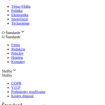
Téma týždňa
Politika
Ekonomika
Spoločnosť
Technológie
O Štandarde
O Štandarde
Firma
Redakcia
Princípy
História
Kontakty
Služby
Služby
GDPR
V.O.P
Podmienky používania
Kódex diskusií