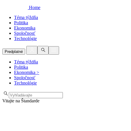
Home
Téma týždňa
Politika
Ekonomika
Spoločnosť
Technológie
Predplatné
Téma týždňa
Politika
Ekonomika
>
Spoločnosť
Technológie
Vitajte na Štandarde