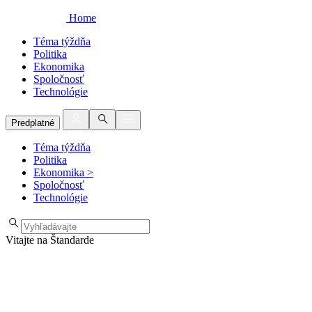
Home
Téma týždňa
Politika
Ekonomika
Spoločnosť
Technológie
Predplatné
Téma týždňa
Politika
Ekonomika
>
Spoločnosť
Technológie
Vitajte na Štandarde