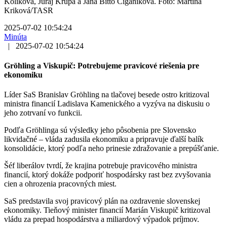
Kolíková, Juraj Krúpa a Jana Bittó Cigániková. Foto: Martina
Kriková/TASR
2025-07-02 10:54:24
Minúta
|
2025-07-02 10:54:24
Gröhling a Viskupič: Potrebujeme pravicové riešenia pre
ekonomiku
Líder SaS Branislav Gröhling na tlačovej besede ostro kritizoval
ministra financií Ladislava Kamenického a vyzýva na diskusiu o
jeho zotrvaní vo funkcii.
Podľa Gröhlinga sú výsledky jeho pôsobenia pre Slovensko
likvidačné – vláda zadusila ekonomiku a pripravuje ďalší balík
konsolidácie, ktorý podľa neho prinesie zdražovanie a prepúšťanie.
Šéf liberálov tvrdí, že krajina potrebuje pravicového ministra
financií, ktorý dokáže podporiť hospodársky rast bez zvyšovania
cien a ohrozenia pracovných miest.
SaS predstavila svoj pravicový plán na ozdravenie slovenskej
ekonomiky. Tieňový minister financií Marián Viskupič kritizoval
vládu za prepad hospodárstva a miliardový výpadok príjmov.