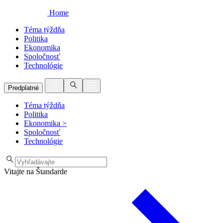
Home
Téma týždňa
Politika
Ekonomika
Spoločnosť
Technológie
Predplatné
Téma týždňa
Politika
Ekonomika
>
Spoločnosť
Technológie
Vitajte na Štandarde