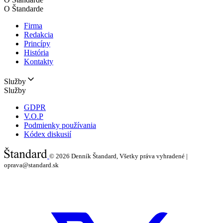
O Štandarde
Firma
Redakcia
Princípy
História
Kontakty
Služby
Služby
GDPR
V.O.P
Podmienky používania
Kódex diskusií
© 2026
Denník Štandard, Všetky práva vyhradené |
oprava@standard.sk