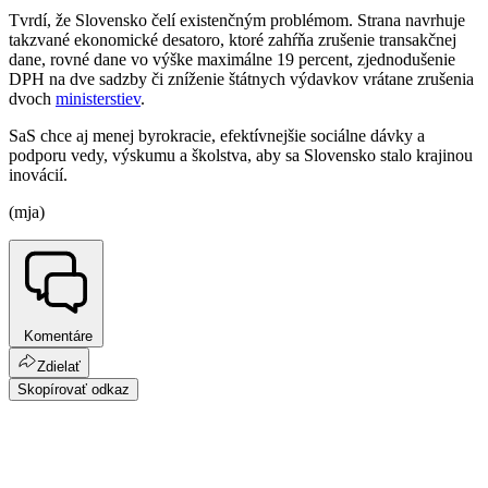
Tvrdí, že Slovensko čelí existenčným problémom. Strana navrhuje
takzvané ekonomické desatoro, ktoré zahŕňa zrušenie transakčnej
dane, rovné dane vo výške maximálne 19 percent, zjednodušenie
DPH na dve sadzby či zníženie štátnych výdavkov vrátane zrušenia
dvoch
ministerstiev
.
SaS chce aj menej byrokracie, efektívnejšie sociálne dávky a
podporu vedy, výskumu a školstva, aby sa Slovensko stalo krajinou
inovácií.
(mja)
Komentáre
Zdielať
Skopírovať odkaz