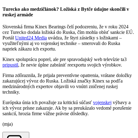
Turecko ako medzičlánok? Ložiská z Bytče údajne skončili v
ruskej armáde
Slovenská firma Kinex Bearings čelí podozreniu, že v roku 2024
cez Turecko dodala ložiská do Ruska, čím mohla obísť sankcie EÚ.
Portál
United24 Media
uvádza, že štyri zásielky s ložiskami –
využiteľnými aj vo vojenskej technike – smerovali do Ruska
napriek zákazu ich exportu.
Kinex spoluprácu poprel, ale pre spravodajský web televízie ta3
pripustil
, že nevie úplne zabrániť reexportu svojich výrobkov.
Firma zdôraznila, že prijala preventívne opatrenia, vrátane doložky
zakazujúcej vývoz do Ruska. Ložiská značky Kinex sa podľa
medzinárodných expertov objavili vo vnútri zničenej ruskej
techniky.
Európska únia ich považuje za kritickú súčasť
vojenskej
výbavy a
ich vývoz prísne zakazuje. Ak by sa preukázalo vedomé porušenie
sankcií, hrozia firme vážne právne dôsledky.
(mja)