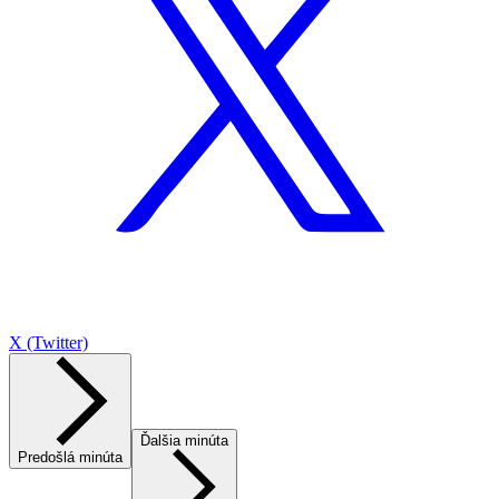
X (Twitter)
Ďalšia minúta
Predošlá minúta