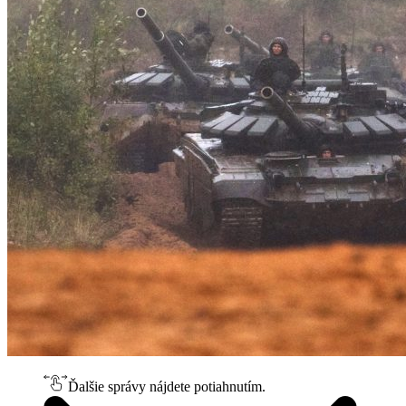
Ďalšie správy nájdete potiahnutím.