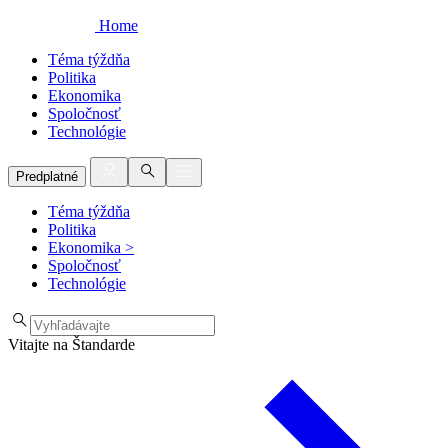
Home
Téma týždňa
Politika
Ekonomika
Spoločnosť
Technológie
Predplatné
Téma týždňa
Politika
Ekonomika
>
Spoločnosť
Technológie
Vitajte na Štandarde