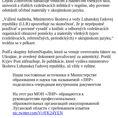
Lejlou Zotovovou nariaďuje vedúcim a riaditeľom všetkých škôl,
univerzít a ďalších vzdelávacích inštitúcií v regióne, aby povinne
odstránili učebné materiály v ukrajinskom jazyku.
„Vážení riaditelia, Ministerstvo školstva a vedy Luhanskej ľudovej
republiky (LLR) upozorňuje na skutočnosť, že je neprípustné
používať a povinné vyradiť z knižníc a odborných vzdelávacích
organizácií obrazové pomôcky a materiály všetkých typov
(vzdelávacích, referenčných, periodických) v ukrajinskom jazyku,“
uvádza sa v príkaze.
Podľa skupiny InformNapalm, ktorá sa venuje overovaniu faktov na
Ukrajine, je uvedený dokument považovaný za autentický. Portál
Kyjev Post zdôrazňuje, že publikácie, ktoré vydáva ministerstvo
školstva Luhanskej ľudovej republiky, sú vždy v ruštine.
Наши постоянные источники в Министерстве
образования и науки так называемой «ЛНР»
поделились очередным внутренним документом
На этот раз МОН «ЛНР» обращаются к
руководителям профессиональных
образовательных организаций оккупированной
Луганской области с требованием изъятия
pic.twitter.com/VcjFK24YEN