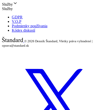
Služby
Služby
GDPR
V.O.P
Podmienky používania
Kódex diskusií
© 2026
Denník Štandard, Všetky práva vyhradené |
oprava@standard.sk