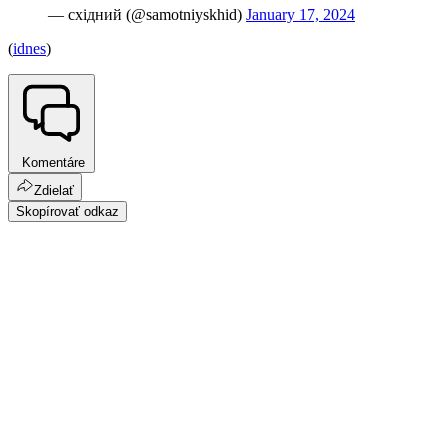
— східний (@samotniyskhid)
January 17, 2024
(
idnes
)
Komentáre
Zdielať
Skopírovať odkaz