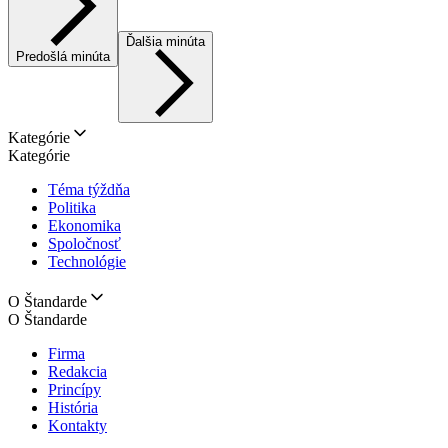
Ďalšia minúta
Predošlá minúta
Kategórie
Kategórie
Téma týždňa
Politika
Ekonomika
Spoločnosť
Technológie
O Štandarde
O Štandarde
Firma
Redakcia
Princípy
História
Kontakty