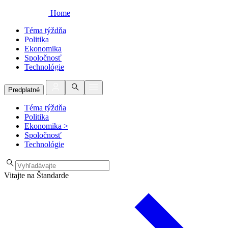
Home
Téma týždňa
Politika
Ekonomika
Spoločnosť
Technológie
Predplatné
Téma týždňa
Politika
Ekonomika
>
Spoločnosť
Technológie
Vitajte na Štandarde