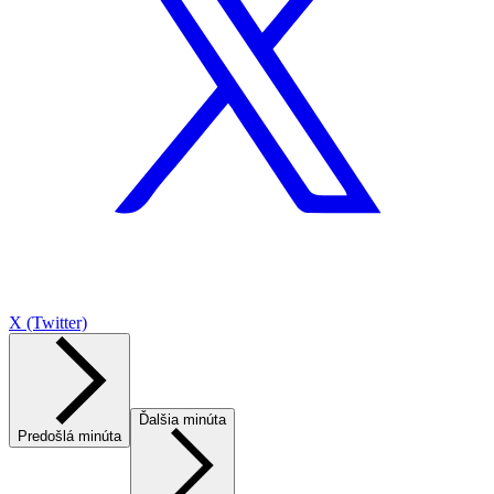
X (Twitter)
Ďalšia minúta
Predošlá minúta