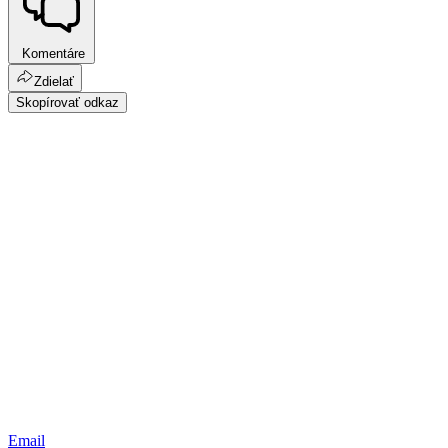
Komentáre
Zdielať
Skopírovať odkaz
Email