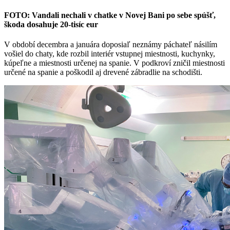
FOTO: Vandali nechali v chatke v Novej Bani po sebe spúšť,
škoda dosahuje 20-tisíc eur
V období decembra a januára doposiaľ neznámy páchateľ násilím
vošiel do chaty, kde rozbil interiér vstupnej miestnosti, kuchynky,
kúpeľne a miestnosti určenej na spanie. V podkroví zničil miestnosti
určené na spanie a poškodil aj drevené zábradlie na schodišti.