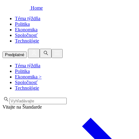
Home
Téma týždňa
Politika
Ekonomika
Spoločnosť
Technológie
Predplatné
Téma týždňa
Politika
Ekonomika
>
Spoločnosť
Technológie
Vitajte na Štandarde