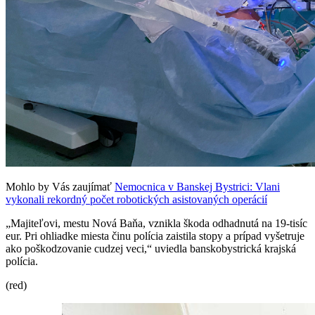
Mohlo by Vás zaujímať
Nemocnica v Banskej Bystrici: Vlani
vykonali rekordný počet robotických asistovaných operácií
„Majiteľovi, mestu Nová Baňa, vznikla škoda odhadnutá na 19-tisíc
eur. Pri ohliadke miesta činu polícia zaistila stopy a prípad vyšetruje
ako poškodzovanie cudzej veci,“ uviedla banskobystrická krajská
polícia.
(red)