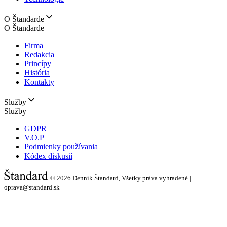
O Štandarde
O Štandarde
Firma
Redakcia
Princípy
História
Kontakty
Služby
Služby
GDPR
V.O.P
Podmienky používania
Kódex diskusií
© 2026
Denník Štandard, Všetky práva vyhradené |
oprava@standard.sk