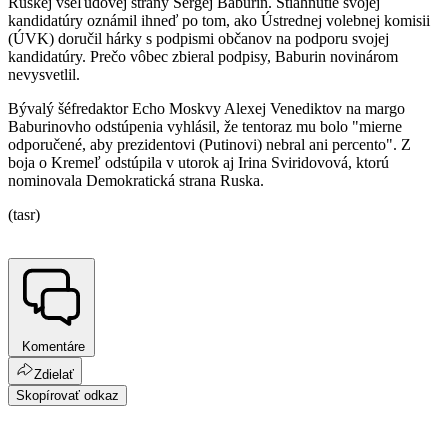
Ruskej všeľudovej strany Sergej Baburin. Stiahnutie svojej
kandidatúry oznámil ihneď po tom, ako Ústrednej volebnej komisii
(ÚVK) doručil hárky s podpismi občanov na podporu svojej
kandidatúry. Prečo vôbec zbieral podpisy, Baburin novinárom
nevysvetlil.
Bývalý šéfredaktor Echo Moskvy Alexej Venediktov na margo
Baburinovho odstúpenia vyhlásil, že tentoraz mu bolo "mierne
odporučené, aby prezidentovi (Putinovi) nebral ani percento". Z
boja o Kremeľ odstúpila v utorok aj Irina Sviridovová, ktorú
nominovala Demokratická strana Ruska.
(tasr)
Komentáre
Zdielať
Skopírovať odkaz