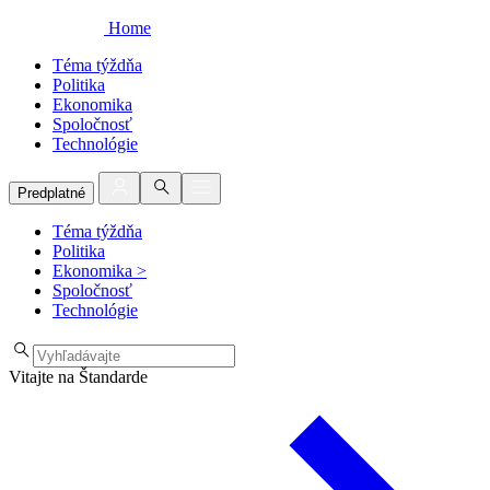
Home
Téma týždňa
Politika
Ekonomika
Spoločnosť
Technológie
Predplatné
Téma týždňa
Politika
Ekonomika
>
Spoločnosť
Technológie
Vitajte na Štandarde