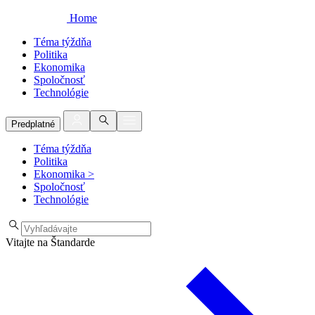
Home
Téma týždňa
Politika
Ekonomika
Spoločnosť
Technológie
Predplatné
Téma týždňa
Politika
Ekonomika
>
Spoločnosť
Technológie
Vitajte na Štandarde