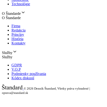
Technológie
O Štandarde
O Štandarde
Firma
Redakcia
Princípy
História
Kontakty
Služby
Služby
GDPR
V.O.P
Podmienky používania
Kódex diskusií
© 2026
Denník Štandard, Všetky práva vyhradené |
oprava@standard.sk