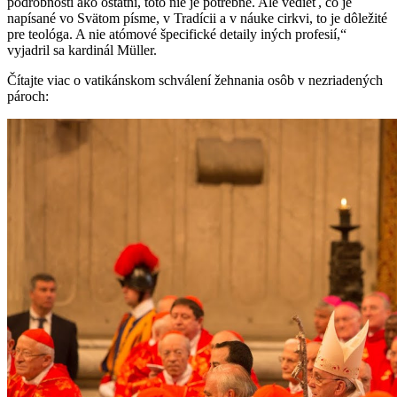
podrobnosti ako ostatní, toto nie je potrebné. Ale vedieť, čo je
napísané vo Svätom písme, v Tradícii a v náuke cirkvi, to je dôležité
pre teológa. A nie atómové špecifické detaily iných profesií,“
vyjadril sa kardinál Müller.
Čítajte viac o vatikánskom schválení žehnania osôb v nezriadených
pároch: