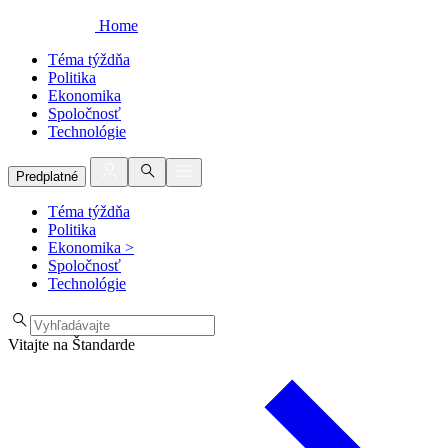
Home
Téma týždňa
Politika
Ekonomika
Spoločnosť
Technológie
Predplatné
Téma týždňa
Politika
Ekonomika
>
Spoločnosť
Technológie
Vitajte na Štandarde