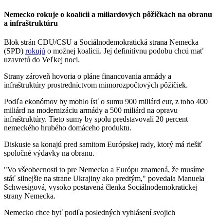
Nemecko rokuje o koalícii a miliardových pôžičkách na obranu
a infraštruktúru
Blok strán CDU/CSU a Sociálnodemokratická strana Nemecka
(SPD)
rokujú
o možnej koalícii. Jej definitívnu podobu chcú mať
uzavretú do Veľkej noci.
Strany zároveň hovoria o pláne financovania armády a
infraštruktúry prostredníctvom mimorozpočtových pôžičiek.
Podľa ekonómov by mohlo ísť o sumu 900 miliárd eur, z toho 400
miliárd na modernizáciu armády a 500 miliárd na opravu
infraštruktúry. Tieto sumy by spolu predstavovali 20 percent
nemeckého hrubého domáceho produktu.
Diskusie sa konajú pred samitom Európskej rady, ktorý má riešiť
spoločné výdavky na obranu.
"Vo všeobecnosti to pre Nemecko a Európu znamená, že musíme
stáť silnejšie na strane Ukrajiny ako predtým," povedala Manuela
Schwesigová, vysoko postavená členka Sociálnodemokratickej
strany Nemecka.
Nemecko chce byť podľa posledných vyhlásení svojich