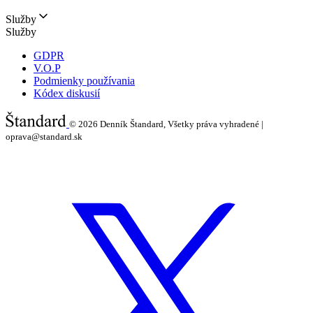
Služby
Služby
GDPR
V.O.P
Podmienky používania
Kódex diskusií
© 2026
Denník Štandard, Všetky práva vyhradené |
oprava@standard.sk