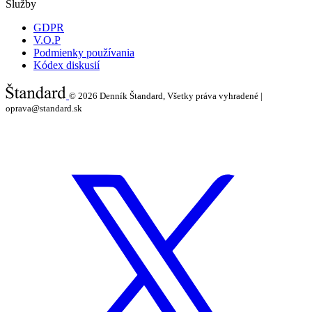
Služby
GDPR
V.O.P
Podmienky používania
Kódex diskusií
© 2026
Denník Štandard, Všetky práva vyhradené |
oprava@standard.sk