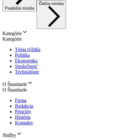
Ďalšia minúta
Predošlá minúta
Kategórie
Kategórie
Téma týždňa
Politika
Ekonomika
Spoločnosť
Technológie
O Štandarde
O Štandarde
Firma
Redakcia
Princípy
História
Kontakty
Služby