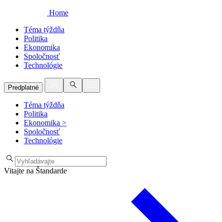
Home
Téma týždňa
Politika
Ekonomika
Spoločnosť
Technológie
Predplatné
Téma týždňa
Politika
Ekonomika
>
Spoločnosť
Technológie
Vitajte na Štandarde