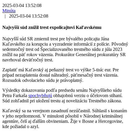
2025-03-04 13:52:08
Minúta
|
2025-03-04 13:52:08
Najvyšší súd znížil trest expolicajtovi Kaľavskému
Najvyšší súd SR zmiernil trest pre bývalého policajta Jána
Kaľavského za korupciu a vyzradenie informácií z polície. Pôvodný
sedemročný trest od Špecializovaného trestného súdu z júla 2023
znížil na päť rokov väzenia. Prokurátor Generálnej prokuratúry SR
navrhoval deväťročný trest.
Zaplatiť má Kaľavský aj peňazný trest vo výške 5-tisíc eur. Pre
prípad nezaplatenia dostal náhradný, päťmesačný trest väzenia.
Rozsudok odvolacieho súdu je právoplatný.
Výsledky dokazovania podľa predsedu senátu Najvyššieho súdu
Petra Farkaša
spochybňujú
obhajobnú verziu o účelovom stíhaní.
Súd zohľadnil pri uložení trestu aj novelizáciu Trestného zákona.
Kaľavský sa na verejnom zasadnutí nezúčastnil. Súhlasil s konaním
v jeho neprítomnosti. V minulosti pôsobil v Národnej kriminálnej
agentúre, čelí aj ďalším obvineniam. Žije v Bosne a Hercegovine,
kde požiadal o azyl.