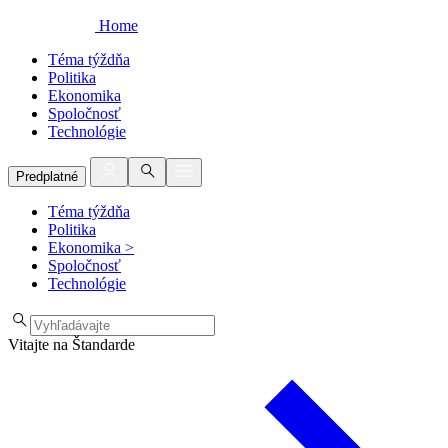
Home
Téma týždňa
Politika
Ekonomika
Spoločnosť
Technológie
Predplatné
Téma týždňa
Politika
Ekonomika
>
Spoločnosť
Technológie
Vitajte na Štandarde