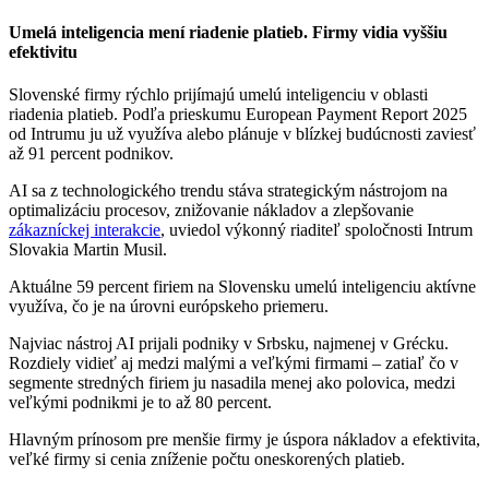
Umelá inteligencia mení riadenie platieb. Firmy vidia vyššiu
efektivitu
Slovenské firmy rýchlo prijímajú umelú inteligenciu v oblasti
riadenia platieb. Podľa prieskumu European Payment Report 2025
od Intrumu ju už využíva alebo plánuje v blízkej budúcnosti zaviesť
až 91 percent podnikov.
AI sa z technologického trendu stáva strategickým nástrojom na
optimalizáciu procesov, znižovanie nákladov a zlepšovanie
zákazníckej interakcie
, uviedol výkonný riaditeľ spoločnosti Intrum
Slovakia Martin Musil.
Aktuálne 59 percent firiem na Slovensku umelú inteligenciu aktívne
využíva, čo je na úrovni európskeho priemeru.
Najviac nástroj AI prijali podniky v Srbsku, najmenej v Grécku.
Rozdiely vidieť aj medzi malými a veľkými firmami – zatiaľ čo v
segmente stredných firiem ju nasadila menej ako polovica, medzi
veľkými podnikmi je to až 80 percent.
Hlavným prínosom pre menšie firmy je úspora nákladov a efektivita,
veľké firmy si cenia zníženie počtu oneskorených platieb.