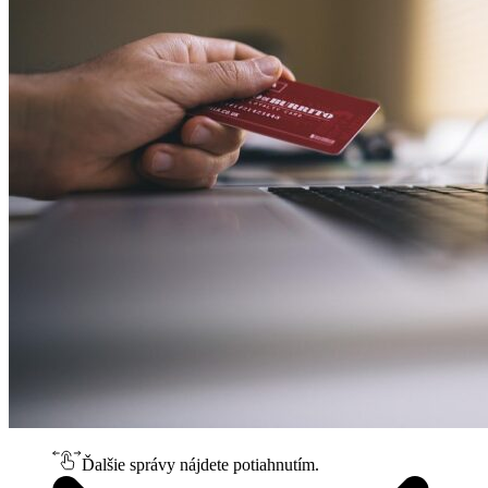
Ďalšie správy nájdete potiahnutím.