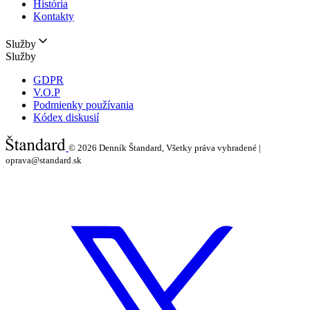
História
Kontakty
Služby
Služby
GDPR
V.O.P
Podmienky používania
Kódex diskusií
© 2026
Denník Štandard, Všetky práva vyhradené |
oprava@standard.sk