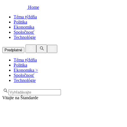
Home
Téma týždňa
Politika
Ekonomika
Spoločnosť
Technológie
Predplatné
Téma týždňa
Politika
Ekonomika
>
Spoločnosť
Technológie
Vitajte na Štandarde