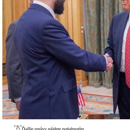
Ďalšie správy nájdete potiahnutím.