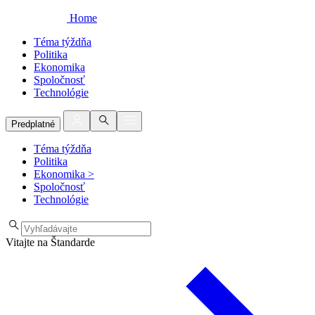
Home
Téma týždňa
Politika
Ekonomika
Spoločnosť
Technológie
Predplatné
Téma týždňa
Politika
Ekonomika
>
Spoločnosť
Technológie
Vitajte na Štandarde