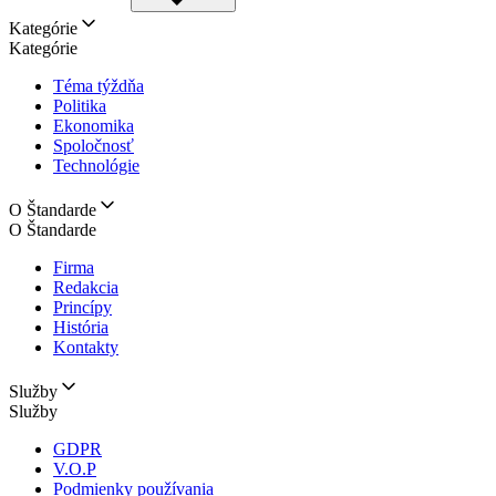
Kategórie
Kategórie
Téma týždňa
Politika
Ekonomika
Spoločnosť
Technológie
O Štandarde
O Štandarde
Firma
Redakcia
Princípy
História
Kontakty
Služby
Služby
GDPR
V.O.P
Podmienky používania