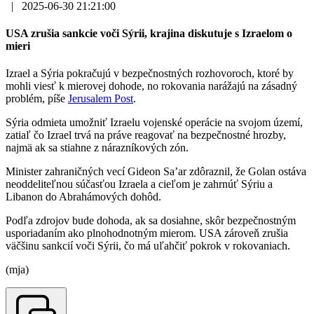
|
2025-06-30 21:21:00
USA zrušia sankcie voči Sýrii, krajina diskutuje s Izraelom o
mieri
Izrael a Sýria pokračujú v bezpečnostných rozhovoroch, ktoré by
mohli viesť k mierovej dohode, no rokovania narážajú na zásadný
problém, píše
Jerusalem Post
.
Sýria odmieta umožniť Izraelu vojenské operácie na svojom území,
zatiaľ čo Izrael trvá na práve reagovať na bezpečnostné hrozby,
najmä ak sa stiahne z nárazníkových zón.
Minister zahraničných vecí Gideon Sa’ar zdôraznil, že Golan ostáva
neoddeliteľnou súčasťou Izraela a cieľom je zahrnúť Sýriu a
Libanon do Abrahámových dohôd.
Podľa zdrojov bude dohoda, ak sa dosiahne, skôr bezpečnostným
usporiadaním ako plnohodnotným mierom. USA zároveň zrušia
väčšinu sankcií voči Sýrii, čo má uľahčiť pokrok v rokovaniach.
(mja)