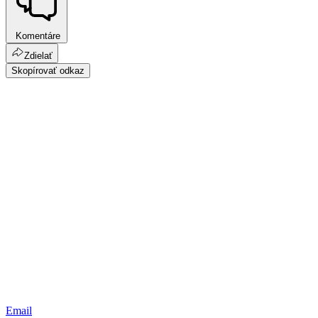
Komentáre
Zdielať
Skopírovať odkaz
Email