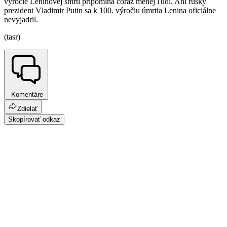
výročie Leninovej smrti pripomína čoraz menej ľudí. Ani ruský
prezident Vladimir Putin sa k 100. výročiu úmrtia Lenina oficiálne
nevyjadril.
(tasr)
Komentáre
Zdielať
Skopírovať odkaz