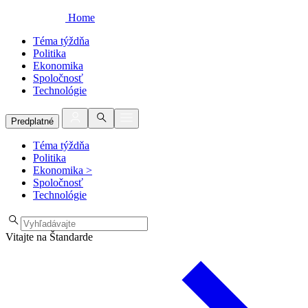
Home
Téma týždňa
Politika
Ekonomika
Spoločnosť
Technológie
Predplatné
Téma týždňa
Politika
Ekonomika
>
Spoločnosť
Technológie
Vitajte na Štandarde