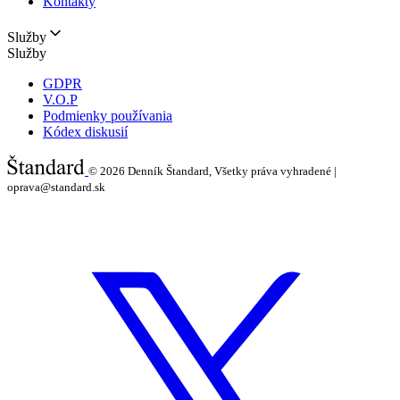
Kontakty
Služby
Služby
GDPR
V.O.P
Podmienky používania
Kódex diskusií
© 2026
Denník Štandard, Všetky práva vyhradené |
oprava@standard.sk