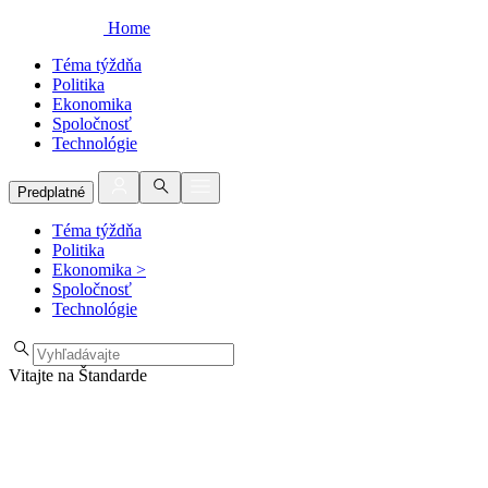
Home
Téma týždňa
Politika
Ekonomika
Spoločnosť
Technológie
Predplatné
Téma týždňa
Politika
Ekonomika
>
Spoločnosť
Technológie
Vitajte na Štandarde