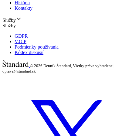
História
Kontakty
Služby
Služby
GDPR
V.O.P
Podmienky používania
Kódex diskusií
© 2026
Denník Štandard, Všetky práva vyhradené |
oprava@standard.sk