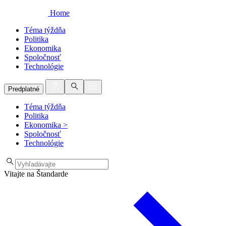
Home
Téma týždňa
Politika
Ekonomika
Spoločnosť
Technológie
Predplatné
Téma týždňa
Politika
Ekonomika
>
Spoločnosť
Technológie
Vitajte na Štandarde