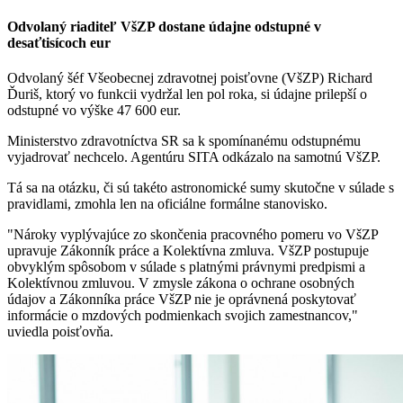
Odvolaný riaditeľ VšZP dostane údajne odstupné v
desaťtisícoch eur
Odvolaný šéf Všeobecnej zdravotnej poisťovne (VšZP) Richard
Ďuriš, ktorý vo funkcii vydržal len pol roka, si údajne prilepší o
odstupné vo výške 47 600 eur.
Ministerstvo zdravotníctva SR sa k spomínanému odstupnému
vyjadrovať nechcelo. Agentúru SITA odkázalo na samotnú VšZP.
Tá sa na otázku, či sú takéto astronomické sumy skutočne v súlade s
pravidlami, zmohla len na oficiálne formálne stanovisko.
"Nároky vyplývajúce zo skončenia pracovného pomeru vo VšZP
upravuje Zákonník práce a Kolektívna zmluva. VšZP postupuje
obvyklým spôsobom v súlade s platnými právnymi predpismi a
Kolektívnou zmluvou. V zmysle zákona o ochrane osobných
údajov a Zákonníka práce VšZP nie je oprávnená poskytovať
informácie o mzdových podmienkach svojich zamestnancov,"
uviedla poisťovňa.