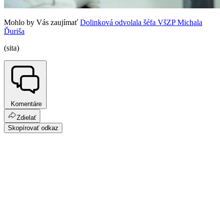
Mohlo by Vás zaujímať
Dolinková odvolala šéfa VšZP Michala
Ďuriša
(sita)
Komentáre
Zdielať
Skopírovať odkaz