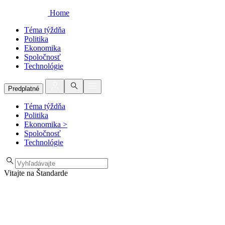
Home
Téma týždňa
Politika
Ekonomika
Spoločnosť
Technológie
Predplatné
Téma týždňa
Politika
Ekonomika
>
Spoločnosť
Technológie
Vitajte na Štandarde