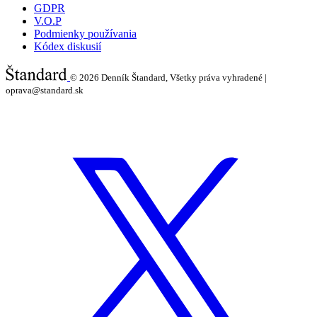
GDPR
V.O.P
Podmienky používania
Kódex diskusií
© 2026
Denník Štandard, Všetky práva vyhradené |
oprava@standard.sk