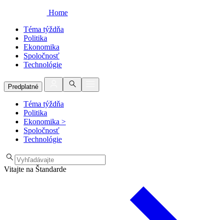
Home
Téma týždňa
Politika
Ekonomika
Spoločnosť
Technológie
Predplatné
Téma týždňa
Politika
Ekonomika
>
Spoločnosť
Technológie
Vitajte na Štandarde