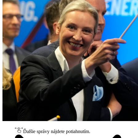
Ďalšie správy nájdete potiahnutím.