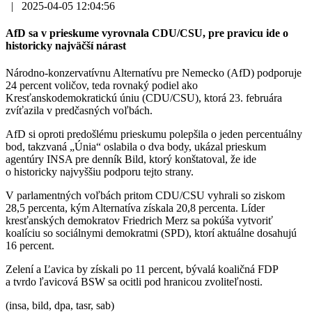
|
2025-04-05 12:04:56
AfD sa v prieskume vyrovnala CDU/CSU, pre pravicu ide o
historicky najväčší nárast
Národno-konzervatívnu Alternatívu pre Nemecko (AfD) podporuje
24 percent voličov, teda rovnaký podiel ako
Kresťanskodemokratickú úniu (CDU/CSU), ktorá 23. februára
zvíťazila v predčasných voľbách.
AfD si oproti predošlému prieskumu polepšila o jeden percentuálny
bod, takzvaná „Únia“ oslabila o dva body, ukázal prieskum
agentúry INSA pre denník Bild, ktorý konštatoval, že ide
o historicky najvyššiu podporu tejto strany.
V parlamentných voľbách pritom CDU/CSU vyhrali so ziskom
28,5 percenta, kým Alternatíva získala 20,8 percenta. Líder
kresťanských demokratov Friedrich Merz sa pokúša vytvoriť
koalíciu so sociálnymi demokratmi (SPD), ktorí aktuálne dosahujú
16 percent.
Zelení a Ľavica by získali po 11 percent, bývalá koaličná FDP
a tvrdo ľavicová BSW sa ocitli pod hranicou zvoliteľnosti.
(insa, bild, dpa, tasr, sab)