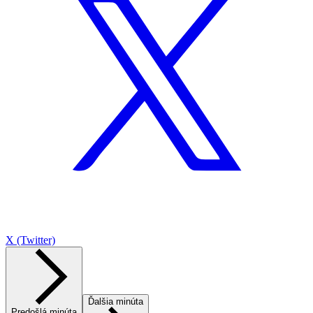
X (Twitter)
Ďalšia minúta
Predošlá minúta