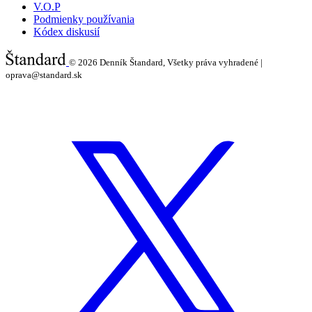
V.O.P
Podmienky používania
Kódex diskusií
© 2026
Denník Štandard, Všetky práva vyhradené |
oprava@standard.sk