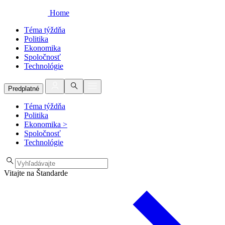
Home
Téma týždňa
Politika
Ekonomika
Spoločnosť
Technológie
Predplatné
Téma týždňa
Politika
Ekonomika
>
Spoločnosť
Technológie
Vitajte na Štandarde