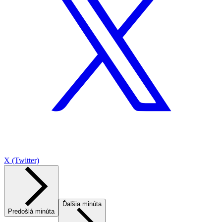
X (Twitter)
Ďalšia minúta
Predošlá minúta