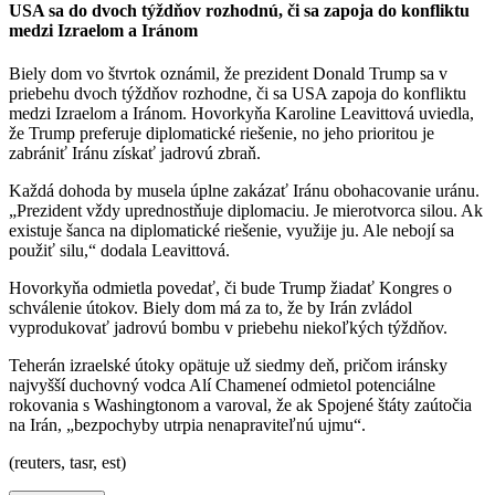
USA sa do dvoch týždňov rozhodnú, či sa zapoja do konfliktu
medzi Izraelom a Iránom
Biely dom vo štvrtok oznámil, že prezident Donald Trump sa v
priebehu dvoch týždňov rozhodne, či sa USA zapoja do konfliktu
medzi Izraelom a Iránom. Hovorkyňa Karoline Leavittová uviedla,
že Trump preferuje diplomatické riešenie, no jeho prioritou je
zabrániť Iránu získať jadrovú zbraň.
Každá dohoda by musela úplne zakázať Iránu obohacovanie uránu.
„Prezident vždy uprednostňuje diplomaciu. Je mierotvorca silou. Ak
existuje šanca na diplomatické riešenie, využije ju. Ale nebojí sa
použiť silu,“ dodala Leavittová.
Hovorkyňa odmietla povedať, či bude Trump žiadať Kongres o
schválenie útokov. Biely dom má za to, že by Irán zvládol
vyprodukovať jadrovú bombu v priebehu niekoľkých týždňov.
Teherán izraelské útoky opätuje už siedmy deň, pričom iránsky
najvyšší duchovný vodca Alí Chameneí odmietol potenciálne
rokovania s Washingtonom a varoval, že ak Spojené štáty zaútočia
na Irán, „bezpochyby utrpia nenapraviteľnú ujmu“.
(reuters, tasr, est)