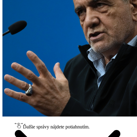
Ďalšie správy nájdete potiahnutím.