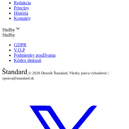
Redakcia
Princípy
História
Kontakty
Služby
Služby
GDPR
V.O.P
Podmienky používania
Kódex diskusií
© 2026
Denník Štandard, Všetky práva vyhradené |
oprava@standard.sk