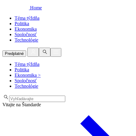
Home
Téma týždňa
Politika
Ekonomika
Spoločnosť
Technológie
Predplatné
Téma týždňa
Politika
Ekonomika
>
Spoločnosť
Technológie
Vitajte na Štandarde