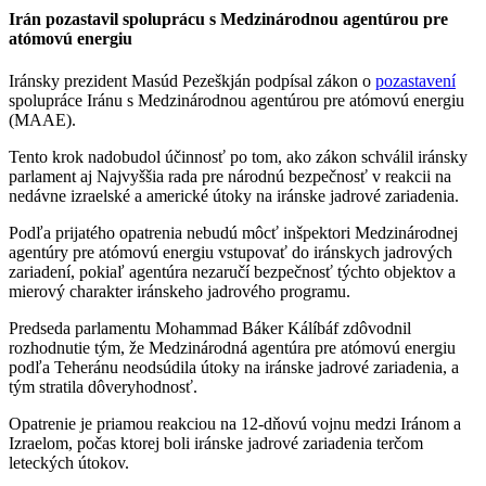
Irán pozastavil spoluprácu s Medzinárodnou agentúrou pre
atómovú energiu
Iránsky prezident Masúd Pezeškján podpísal zákon o
pozastavení
spolupráce Iránu s Medzinárodnou agentúrou pre atómovú energiu
(MAAE).
Tento krok nadobudol účinnosť po tom, ako zákon schválil iránsky
parlament aj Najvyššia rada pre národnú bezpečnosť v reakcii na
nedávne izraelské a americké útoky na iránske jadrové zariadenia
.
Podľa prijatého opatrenia nebudú môcť inšpektori Medzinárodnej
agentúry pre atómovú energiu vstupovať do iránskych jadrových
zariadení, pokiaľ agentúra nezaručí bezpečnosť týchto objektov a
mierový charakter iránskeho jadrového programu
.
Predseda parlamentu Mohammad Báker Kálíbáf zdôvodnil
rozhodnutie tým, že Medzinárodná agentúra pre atómovú energiu
podľa Teheránu neodsúdila útoky na iránske jadrové zariadenia, a
tým stratila dôveryhodnosť
.
Opatrenie je priamou reakciou na 12-dňovú vojnu medzi Iránom a
Izraelom, počas ktorej boli iránske jadrové zariadenia terčom
leteckých útokov.