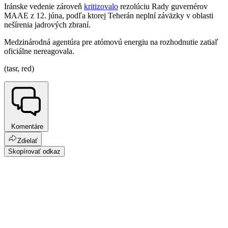
Iránske vedenie zároveň
kritizovalo
rezolúciu Rady guvernérov
MAAE z 12. júna, podľa ktorej Teherán neplní záväzky v oblasti
nešírenia jadrových zbraní
.
Medzinárodná agentúra pre atómovú energiu na rozhodnutie zatiaľ
oficiálne nereagovala
.
(tasr, red)
Komentáre
Zdielať
Skopírovať odkaz