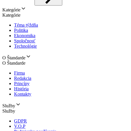
Kategórie
Kategórie
Téma týždňa
Politika
Ekonomika
Spoločnosť
Technológie
O Štandarde
O Štandarde
Firma
Redakcia
Princípy
História
Kontakty
Služby
Služby
GDPR
V.O.P