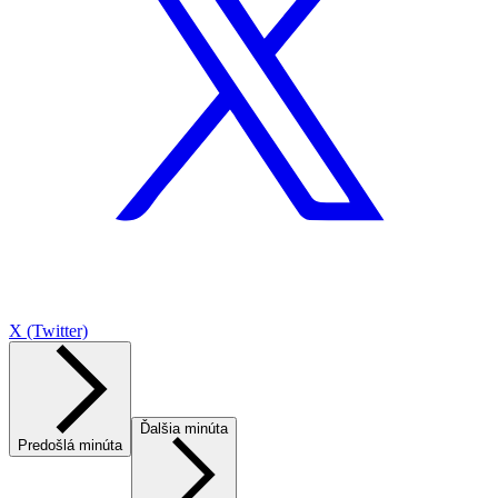
X (Twitter)
Ďalšia minúta
Predošlá minúta