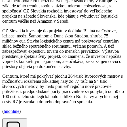
naša metropola radí medzi najrýchlejšie rastúce trhy v Európe. Na
základe tohto trendu, spolu s nízkou mierou neobsadenosti, sa
spoločnosť CZ Slovakia rozhodla investovať do veľkolepého
projektu na západe Slovenska, kde plánuje vybudovať logistické
centrum väčšie než Amazon v Seredi.
CZ Slovakia investuje do projektu v dedinke Blatná na Ostrove,
ležiacej medzi Šamorínom a Dunajskou Stredou, zhruba 75
miliónov eur. Stavba logistického centra má poskytovať centrálny
sklad bežného spotrebného sortimentu, vrátane potravín. A tiež
zabezpečovať expedíciu tovaru do menších prevádzok. Výstavba
predstavuje špekulatívny projekt, čo znamená, že investor nepočíta
vopred s konkrétnym nájomcom, ale očakáva, že sa záujemcovia o
priestory objavia po dokončení stavby.
Centrum, ktoré má pokrývať plochu 264-tisíc štvorcových metrov s
možnosťou rozšírenia základnej haly zo 77-tisíc na 94-tisíc
štvorcových metrov, by malo priniesť regiónu nové pracovné
príležitosti, predpokladané počty pracovníkov sa pohybujú od 50 do
100 osôb. Jeho strategická poloha blízko Bratislavy a rýchlostnej
cesty R7 je zárukou dobrého dopravného spojenia.
(
hnonline
)