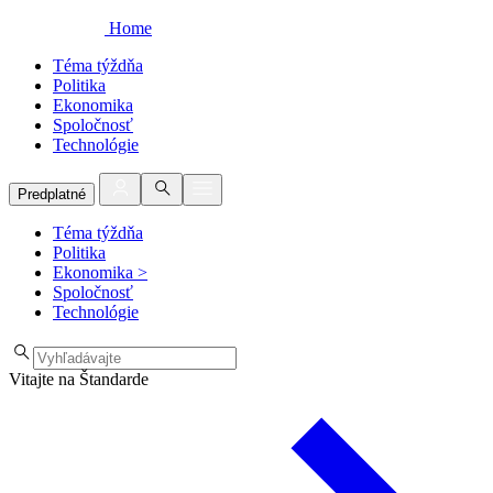
Home
Téma týždňa
Politika
Ekonomika
Spoločnosť
Technológie
Predplatné
Téma týždňa
Politika
Ekonomika
>
Spoločnosť
Technológie
Vitajte na Štandarde