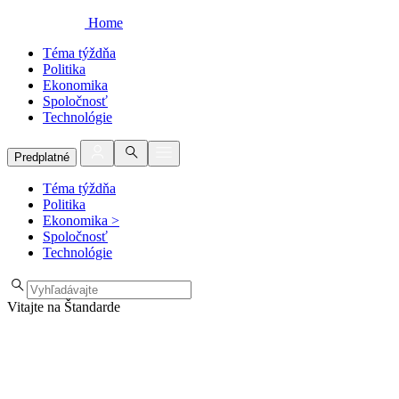
Home
Téma týždňa
Politika
Ekonomika
Spoločnosť
Technológie
Predplatné
Téma týždňa
Politika
Ekonomika
>
Spoločnosť
Technológie
Vitajte na Štandarde