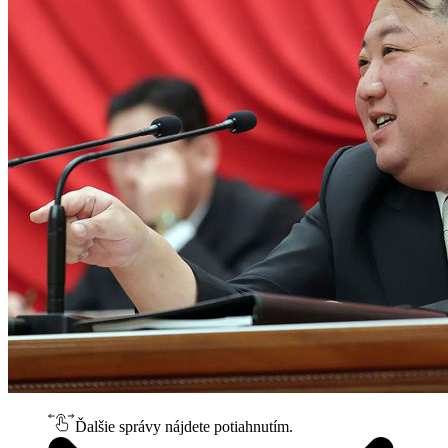
Ďalšie správy nájdete potiahnutím.