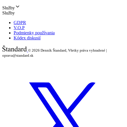
Služby
Služby
GDPR
V.O.P
Podmienky používania
Kódex diskusií
© 2026
Denník Štandard, Všetky práva vyhradené |
oprava@standard.sk