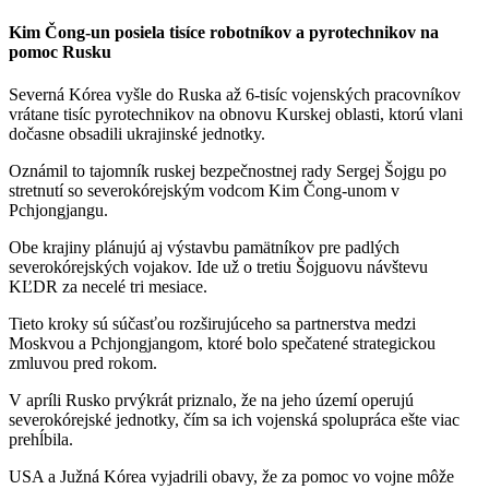
Kim Čong-un posiela tisíce robotníkov a pyrotechnikov na
pomoc Rusku
Severná Kórea vyšle do Ruska až 6-tisíc vojenských pracovníkov
vrátane tisíc pyrotechnikov na obnovu Kurskej oblasti, ktorú vlani
dočasne obsadili ukrajinské jednotky.
Oznámil to tajomník ruskej bezpečnostnej rady Sergej Šojgu po
stretnutí so severokórejským vodcom Kim Čong-unom v
Pchjongjangu.
Obe krajiny plánujú aj výstavbu pamätníkov pre padlých
severokórejských vojakov. Ide už o tretiu Šojguovu návštevu
KĽDR za necelé tri mesiace.
Tieto kroky sú súčasťou rozširujúceho sa partnerstva medzi
Moskvou a Pchjongjangom, ktoré bolo spečatené strategickou
zmluvou pred rokom.
V apríli Rusko prvýkrát priznalo, že na jeho území operujú
severokórejské jednotky, čím sa ich vojenská spolupráca ešte viac
prehĺbila.
USA a Južná Kórea vyjadrili obavy, že za pomoc vo vojne môže