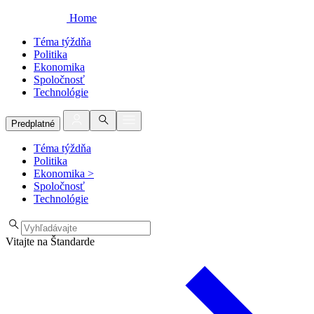
Home
Téma týždňa
Politika
Ekonomika
Spoločnosť
Technológie
Predplatné
Téma týždňa
Politika
Ekonomika
>
Spoločnosť
Technológie
Vitajte na Štandarde