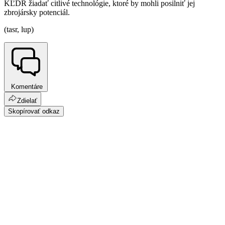
KĽDR žiadať citlivé technológie, ktoré by mohli posilniť jej
zbrojársky potenciál.
(tasr, lup)
Komentáre
Zdielať
Skopírovať odkaz