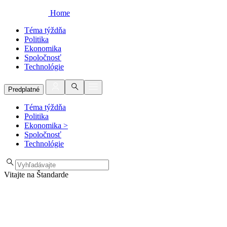
Home
Téma týždňa
Politika
Ekonomika
Spoločnosť
Technológie
Predplatné
Téma týždňa
Politika
Ekonomika
>
Spoločnosť
Technológie
Vitajte na Štandarde