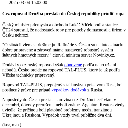
|
2025-03-04 15:03:00
Cez ropovod Družba prestala do Českej republiky prúdiť ropa
Český minister priemyslu a obchodu Lukáš Vlček podľa stanice
ČT24 spresnil, že nedostatok ropy pre potreby domácností a firiem v
Česku nehrozí.
"O situácii vieme a riešime ju. Rafinérie v Česku sú na túto situáciu
dobre pripravené a zároveň máme nastavený robustný systém
štátnych hmotných rezerv," citoval ministra server Novinky.cz.
Dodávky cez ruský ropovod však
obnovené
podľa neho už ani
nebudú. Česko prejde na ropovod TAL-PLUS, ktorý je už podľa
Vlčeka technicky pripravený.
Ropovod TAL-PLUS, prepojený s talianskym prístavom Terst, bol
posilnený práve pre prípad
výpadkov dodávok
z Ruska.
Naposledy do Česka prestala surovina cez Družbu tiecť vlani v
decembri, dôvody prerušenia neboli známe. Agentúra Reuters vtedy
uviedla, že príčinou boli platobné problémy medzi tranzitnou
Ukrajinou a Ruskom. Výpadok vtedy trval približne dva dni.
(tasr, max)