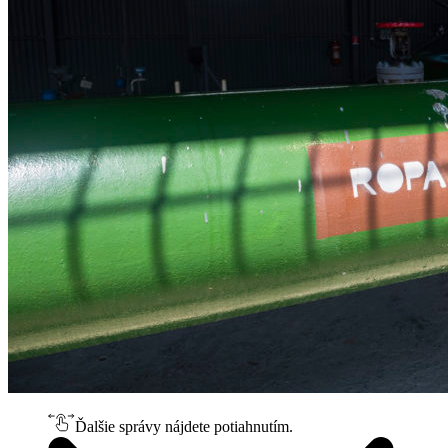
Ďalšie správy nájdete potiahnutím.