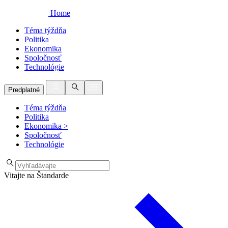
Home
Téma týždňa
Politika
Ekonomika
Spoločnosť
Technológie
Predplatné
Téma týždňa
Politika
Ekonomika
>
Spoločnosť
Technológie
Vitajte na Štandarde