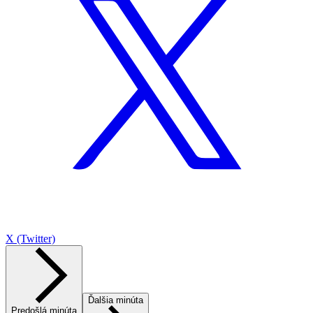
X (Twitter)
Ďalšia minúta
Predošlá minúta