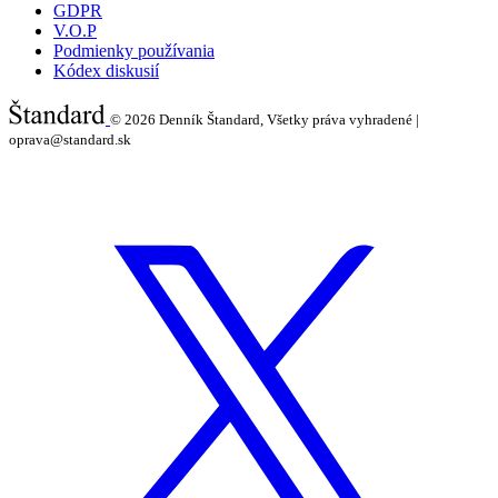
GDPR
V.O.P
Podmienky používania
Kódex diskusií
© 2026
Denník Štandard, Všetky práva vyhradené |
oprava@standard.sk