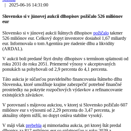
|
2025-06-16 14:31:00
Slovensko si v júnovej aukcii dlhopisov požičalo 526 miliónov
eur
Slovensko si v júnovej aukcii štátnych dlhopisov
požičalo
takmer
526 miliónov eur. Celkový dopyt investorov dosiahol 1,67 miliardy
eur. Informovala o tom Agentúra pre riadenie dlhu a likvidity
(ARDAL).
V aukcii boli predané štyri druhy dlhopisov s termínom splatnosti od
roku 2031 do roku 2051. Priemerné výnosy v akceptovaných
ponukách sa pohybovali od 2,9 percenta do 4,1 percenta.
Táto aukcia je súčasťou pravidelného financovania štátneho dlhu
Slovenska, ktoré umožňuje krajine zabezpečiť potrebné finančné
prostriedky na pokrytie rozpočtových výdavkov a refinancovanie
existujúcich záväzkov.
V porovnaní s májovou aukciou, v ktorej si Slovensko požičalo 607
miliónov eur s výnosmi od 2,29 percenta do 3,47 percenta, je
aktuálny objem nižší, no dopyt ostáva stabilne vysoký.
V máji však
prebehla
aj mimoriadna aukcia, pri ktorej štát predal
dlhopisy za 817 miliónov eur so splatnosťou v roku 2029 a