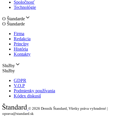
Spoločnosť
Technológie
O Štandarde
O Štandarde
Firma
Redakcia
Princípy
História
Kontakty
Služby
Služby
GDPR
V.O.P
Podmienky používania
Kódex diskusií
© 2026
Denník Štandard, Všetky práva vyhradené |
oprava@standard.sk