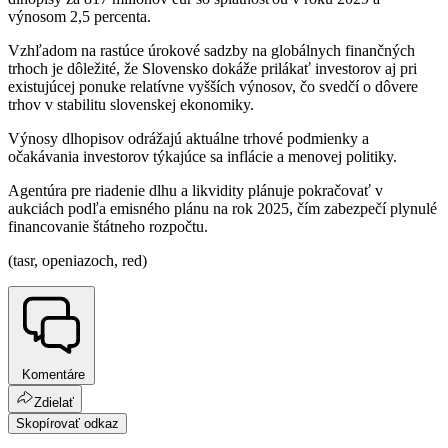
výnosom 2,5 percenta.
Vzhľadom na rastúce úrokové sadzby na globálnych finančných
trhoch je dôležité, že Slovensko dokáže prilákať investorov aj pri
existujúcej ponuke relatívne vyšších výnosov, čo svedčí o dôvere
trhov v stabilitu slovenskej ekonomiky.
Výnosy dlhopisov odrážajú aktuálne trhové podmienky a
očakávania investorov týkajúce sa inflácie a menovej politiky.
Agentúra pre riadenie dlhu a likvidity plánuje pokračovať v
aukciách podľa emisného plánu na rok 2025, čím zabezpečí plynulé
financovanie štátneho rozpočtu.
(tasr, openiazoch, red)
Komentáre
Zdielať
Skopírovať odkaz