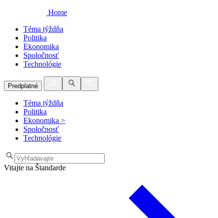
Home
Téma týždňa
Politika
Ekonomika
Spoločnosť
Technológie
Predplatné
Téma týždňa
Politika
Ekonomika
>
Spoločnosť
Technológie
Vitajte na Štandarde