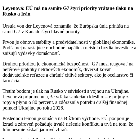
Leyenová: EÚ má na samite G7 štyri priority vrátane tlaku na
Rusko a Irán
Ursula von der Leyenová oznámila, že Európska únia prináša na
samit G7 v Kanade štyri hlavné priority.
Prvou je obnova stability a predvídateľnosti v globálnej ekonomike.
Podľa nej narastajúce obchodné napätie a neistota brzdia investície a
znižujú výdavky domácností.
Druhou prioritou je ekonomická bezpečnosť. G7 musí reagovať na
neférové praktiky netrhových ekonomík, diverzifikovať
dodávateľské reťazce a chrániť citlivé sektory, ako je oceliarstvo či
farmácia.
Tretím bodom je tlak na Rusko v súvislosti s vojnou na Ukrajine.
Leyenová pripomenula, že vďaka sankciám klesli ruské príjmy z
ropy a plynu o 80 percent, a zdôraznila potrebu ďalšej finančnej
pomoci Ukrajine po roku 2026.
Poslednou témou je situácia na Blízkom východe. EÚ podporuje
Izrael a zároveň požaduje trvalé riešenie konfliktu a trvá na tom, že
Irán nesmie získať jadrovú zbraň.