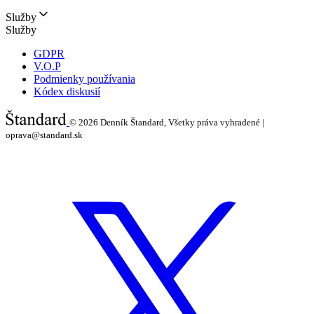
Služby
Služby
GDPR
V.O.P
Podmienky používania
Kódex diskusií
© 2026
Denník Štandard, Všetky práva vyhradené |
oprava@standard.sk