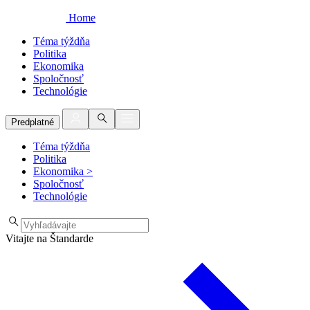
Home
Téma týždňa
Politika
Ekonomika
Spoločnosť
Technológie
Predplatné
Téma týždňa
Politika
Ekonomika
>
Spoločnosť
Technológie
Vitajte na Štandarde