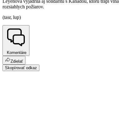
Leyenová vyjadrila aj solidaritu s Kanadou, ktorú trápi vlna
rozsiahlych požiarov.
(tasr, lup)
Komentáre
Zdielať
Skopírovať odkaz