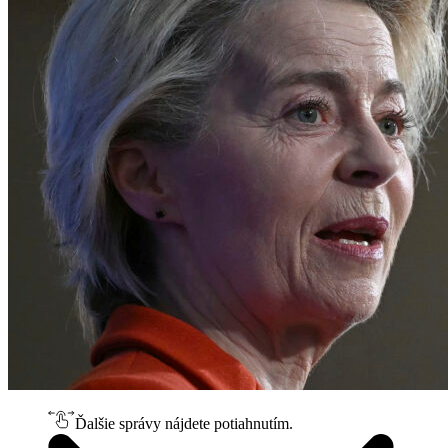
Ďalšie správy nájdete potiahnutím.